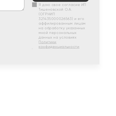
Я даю свое согласие ИП
Тишеновской О.А.
(ОГРНИП
321435000026563) и его
аффилированным лицам
на обработку указанных
мной персональных
данных на условиях
Политики
конфиденциальности