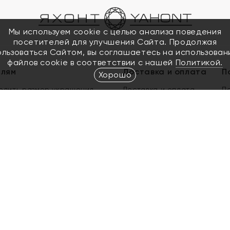
Мы используем cookie с целью анализа поведения
посетителей для улучшения Сайта. Продолжая
ользоваться Сайтом, вы соглашаетесь на использован
файлов cookie в соответствии с нашей
Политикой.
елям
Доставка и оплата
П
Хорошо
елить размер украшения
Доставка и оплата
П
п
обмен золота
ый подарочный сертификат
ользования Электронным
м сертификатом «Яхонт»