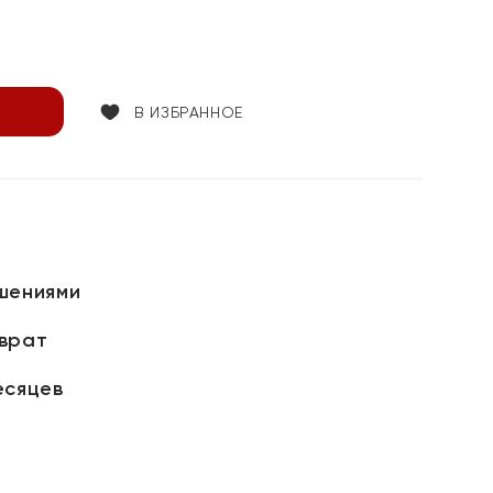
В ИЗБРАННОЕ
шениями
зврат
есяцев