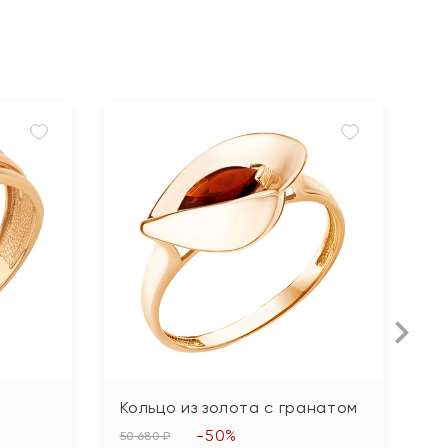
Кольцо из золота с гранатом
О
б
-50%
50 680 ₽