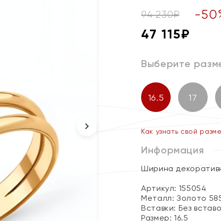
-
50
94 230
₽
47 115
₽
Выберите разм
16.5
17
Как узнать свой разм
Информация
Ширина декоративн
Артикул: 155054
Металл:
Золото 58
Вставки:
Без встав
Размер:
16.5