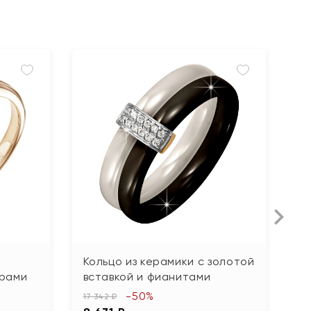
Кольцо из керамики с золотой
К
ирами
вставкой и фианитами
ф
-50%
17 342 ₽
48