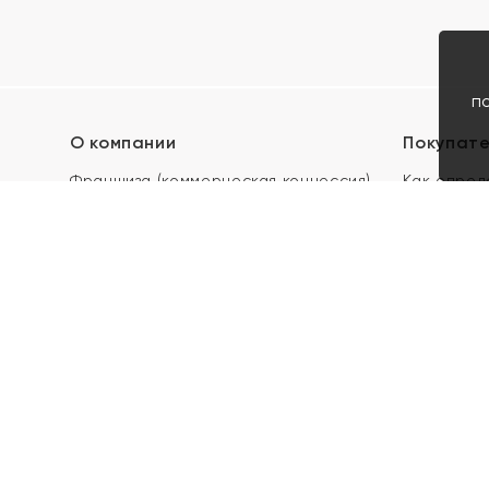
п
О компании
Покупат
Франшиза (коммерческая концессия)
Как опред
Карьера в ЯХОНТ
Акции
Контакты
Скупка и 
Магазины
Отзывы
Электронн
Правила п
подарочны