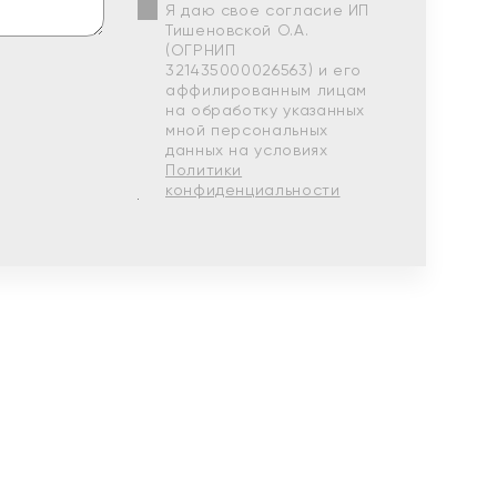
Я даю свое согласие ИП
Тишеновской О.А.
(ОГРНИП
321435000026563) и его
аффилированным лицам
на обработку указанных
мной персональных
данных на условиях
Политики
конфиденциальности