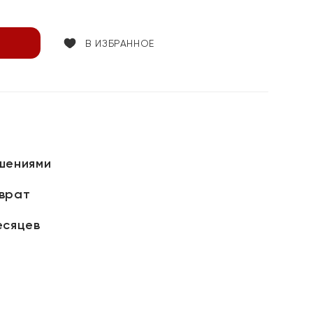
В ИЗБРАННОЕ
шениями
зврат
есяцев