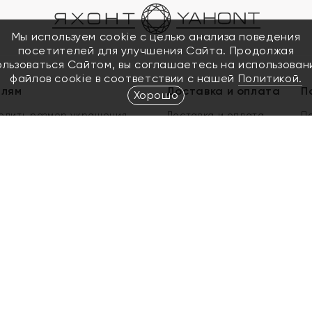
Мы используем cookie с целью анализа поведения
посетителей для улучшения Сайта. Продолжая
ользоваться Сайтом, вы соглашаетесь на использован
файлов cookie в соответствии с нашей
Политикой.
елям
Доставка и оплата
П
Хорошо
елить размер украшения
Доставка и оплата
П
п
обмен золота
ый подарочный сертификат
ользования Электронным
м сертификатом «Яхонт»