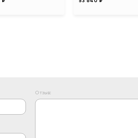
 ₽
53 640 ₽
Отзыв: