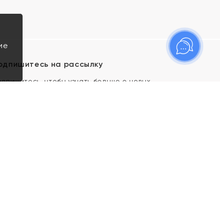
ие
одпишитесь на рассылку
одпишитесь, чтобы узнать больше о новых
оступлениях, новостях и спецпредложениях Яхонт!
Я даю свое согласие ИП Тишеновской О.А.
(ОГРНИП 321435000026563) и его
аффилированным лицам на обработку указанных
мной персональных данных на условиях
Политики