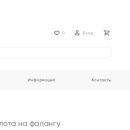
0
Вход
Информация
Контакты
олота на фалангу