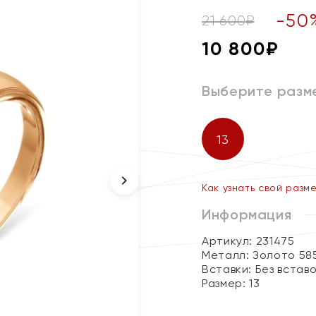
-
50
21 600
₽
10 800
₽
Выберите разм
13
Как узнать свой разм
Информация
Артикул: 231475
Металл:
Золото 58
Вставки:
Без встав
Размер:
13