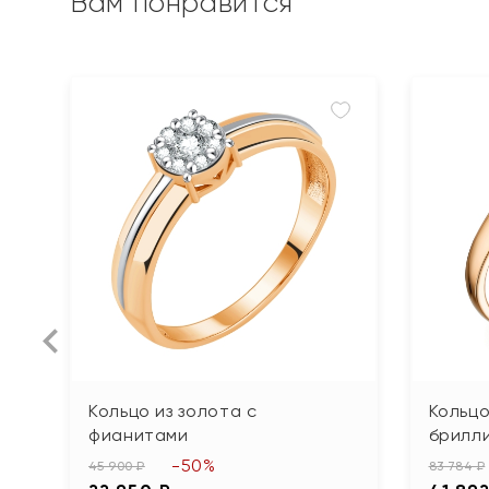
Вам понравится
Кольцо из золота с
Кольцо
фианитами
брилл
-50%
45 900 ₽
83 784 ₽