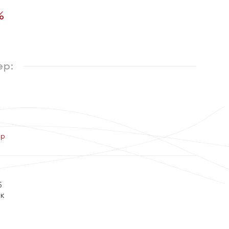
%
ер:
ер
5
ок