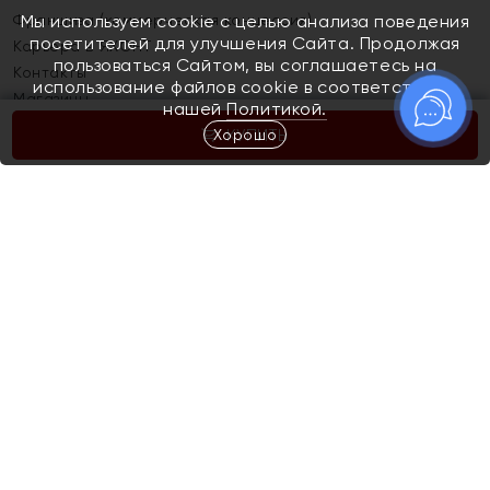
Франшиза (коммерческая концессия)
Мы используем cookie с целью анализа поведения
посетителей для улучшения Сайта. Продолжая
Карьера в ЯХОНТ
пользоваться Сайтом, вы соглашаетесь на
Контакты
использование файлов cookie в соответствии с
Магазины
нашей
Политикой.
Хорошо
КУПИТЬ
Покупателям
Как определить размер украшения
Киров
Акции
Магазины
Скупка и обмен золота
Отзывы
Электронный подарочный сертификат
Помолвка и свадьба
Правила пользования Электронным
Каталог
подарочным сертификатом «Яхонт»
Новинки
Доставка и оплата
Акции
Скупка и обмен золота
Доставка и оплата