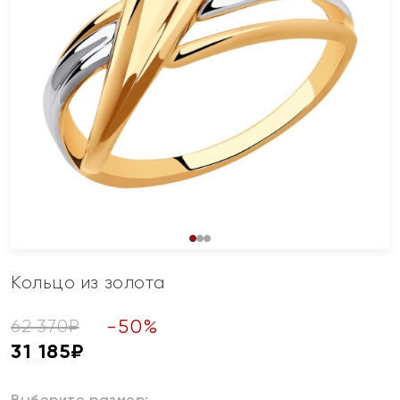
Кольцо из золота
-
50
%
62 370
₽
31 185
₽
Выберите размер: