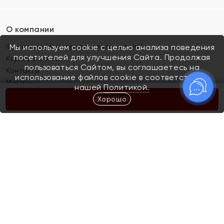
О компании
Франшиза (коммерческая концессия)
Мы используем cookie с целью анализа поведения
посетителей для улучшения Сайта. Продолжая
Карьера в ЯХОНТ
пользоваться Сайтом, вы соглашаетесь на
Контакты
использование файлов cookie в соответствии с
Магазины
нашей
Политикой.
Хорошо
КУПИТЬ
Покупателям
Как определить размер украшения
Киров
Акции
Магазины
Скупка и обмен золота
Отзывы
Электронный подарочный сертификат
Помолвка и свадьба
Правила пользования Электронным
Каталог
подарочным сертификатом «Яхонт»
Новинки
Доставка и оплата
Акции