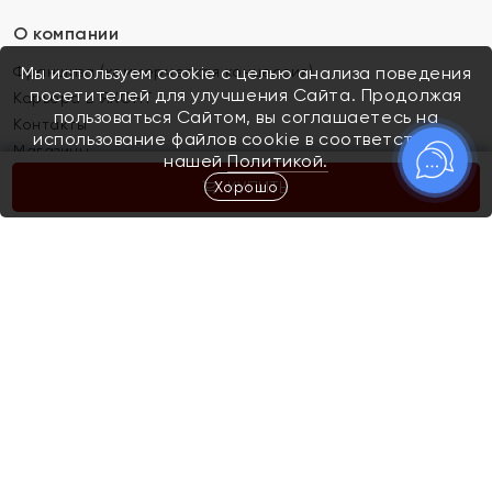
О компании
Франшиза (коммерческая концессия)
Мы используем cookie с целью анализа поведения
посетителей для улучшения Сайта. Продолжая
Карьера в ЯХОНТ
пользоваться Сайтом, вы соглашаетесь на
Контакты
использование файлов cookie в соответствии с
Магазины
нашей
Политикой.
Хорошо
КУПИТЬ
Покупателям
Как определить размер украшения
Киров
Акции
Магазины
Скупка и обмен золота
Отзывы
Электронный подарочный сертификат
Помолвка и свадьба
Правила пользования Электронным
Каталог
подарочным сертификатом «Яхонт»
Новинки
Доставка и оплата
Акции
Скупка и обмен золота
Доставка и оплата