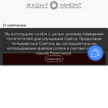
О компании
Франшиза (коммерческая концессия)
Мы используем cookie с целью анализа поведения
посетителей для улучшения Сайта. Продолжая
Карьера в ЯХОНТ
пользоваться Сайтом, вы соглашаетесь на
Контакты
использование файлов cookie в соответствии с
Магазины
нашей
Политикой.
Хорошо
КУПИТЬ
Покупателям
Как определить размер украшения
Киров
Акции
Магазины
Скупка и обмен золота
Отзывы
Электронный подарочный сертификат
Помолвка и свадьба
Правила пользования Электронным
Каталог
подарочным сертификатом «Яхонт»