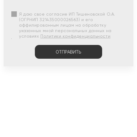
Я даю свое согласие ИП Тишеновской О.А.
(ОГРНИП 321435000026563) и его
аффилированным лицам на обработку
указанных мной персональных данных на
условиях
Политики конфиденциальности
ОТПРАВИТЬ