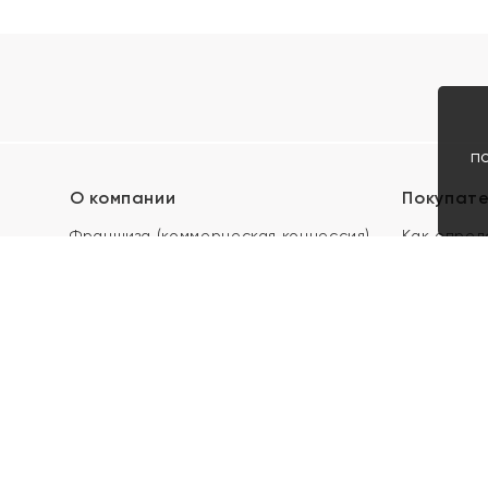
п
О компании
Покупат
Франшиза (коммерческая концессия)
Как опред
Карьера в ЯХОНТ
Акции
Контакты
Скупка и 
Магазины
Отзывы
Электронн
Правила п
подарочны