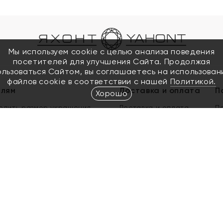
Мы используем cookie с целью анализа поведения
посетителей для улучшения Сайта. Продолжая
ользоваться Сайтом, вы соглашаетесь на использован
файлов cookie в соответствии с нашей
Политикой.
елям
Доставка и оплата
П
Хорошо
елить размер украшения
Доставка и оплата
П
п
обмен золота
ый подарочный сертификат
ользования Электронным
м сертификатом «Яхонт»