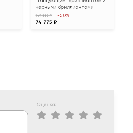
"танцующим" бриллиантом и
о
черными бриллиантами
12
-50%
6
149 550 ₽
74 775 ₽
Оценка: