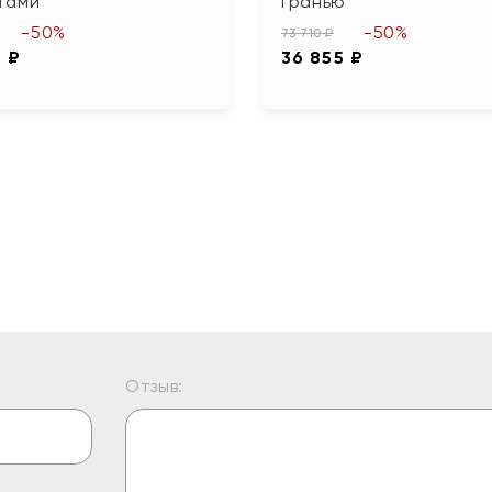
тами
гранью
-50%
-50%
73 710 ₽
0 ₽
36 855 ₽
Отзыв: