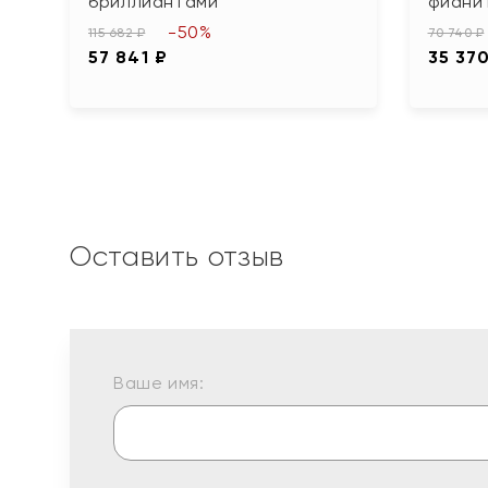
бриллиантами
фиани
-50%
115 682 ₽
70 740 ₽
57 841 ₽
35 37
Оставить отзыв
Ваше имя: