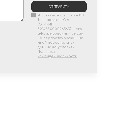
ОТПРАВИТЬ
Я даю свое согласие ИП
Тишеновской О.А.
(ОГРНИП
321435000026563) и его
аффилированным лицам
на обработку указанных
мной персональных
данных на условиях
Политики
конфиденциальности