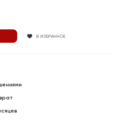
В ИЗБРАННОЕ
шениями
зврат
есяцев