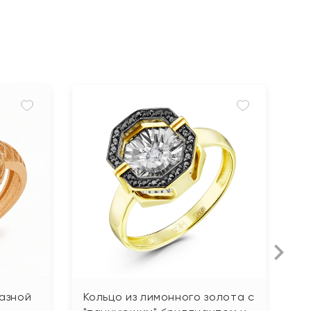
мазной
Кольцо из лимонного золота с
К