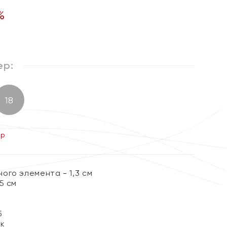
%
ер:
18
ер
ого элемента - 1,3 см
5 см
5
ок