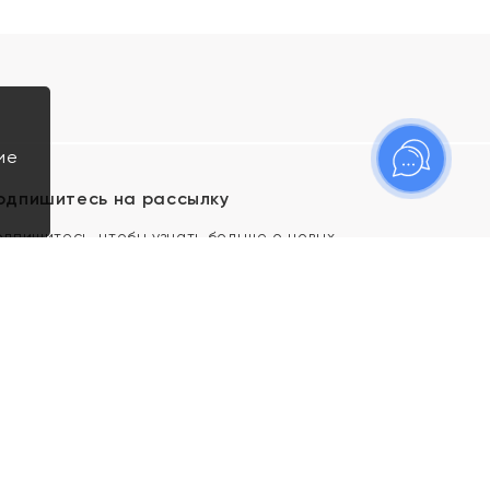
ие
одпишитесь на рассылку
одпишитесь, чтобы узнать больше о новых
оступлениях, новостях и спецпредложениях Яхонт!
Я даю свое согласие ИП Тишеновской О.А.