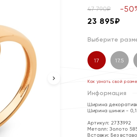
-
50
47 790
₽
23 895
₽
Выберите разм
17
17.5
Как узнать свой разм
Информация
Ширина декоративн
Ширина шинки - 0,1
Артикул: 2733992
Металл:
Золото 58
Вставки:
Без встав