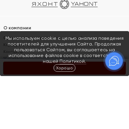
О компании
Франшиза (коммерческая концессия)
Мы используем cookie с целью анализа поведения
посетителей для улучшения Сайта. Продолжая
Карьера в ЯХОНТ
пользоваться Сайтом, вы соглашаетесь на
Контакты
использование файлов cookie в соответствии с
Магазины
нашей
Политикой.
Хорошо
КУПИТЬ
Покупателям
Как определить размер украшения
Киров
Акции
Магазины
Скупка и обмен золота
Отзывы
Электронный подарочный сертификат
Помолвка и свадьба
Правила пользования Электронным
Каталог
подарочным сертификатом «Яхонт»