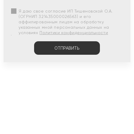
Я даю свое согласие ИП Тишеновской О.А.
(ОГРНИП 321435000026563) и его
аффилированным лицам на обработку
указанных мной персональных данных на
условиях
Политики конфиденциальности
ОТПРАВИТЬ