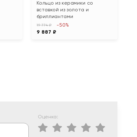
Кольцо из керамики со
К
вставкой из золота и
а
бриллиантами
94
-50%
4
19 774 ₽
9 887 ₽
Оценка: