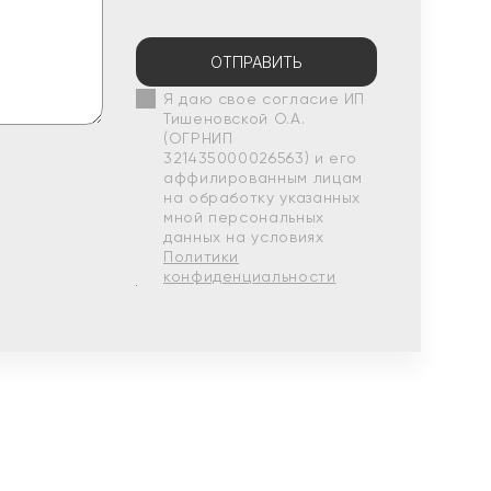
ОТПРАВИТЬ
Я даю свое согласие ИП
Тишеновской О.А.
(ОГРНИП
321435000026563) и его
аффилированным лицам
на обработку указанных
мной персональных
данных на условиях
Политики
конфиденциальности