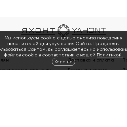
Мы используем cookie с целью анализа поведения
посетителей для улучшения Сайта. Продолжая
ользоваться Сайтом, вы соглашаетесь на использован
файлов cookie в соответствии с нашей
Политикой.
елям
Доставка и оплата
П
Хорошо
елить размер украшения
Доставка и оплата
П
п
обмен золота
ый подарочный сертификат
ользования Электронным
м сертификатом «Яхонт»