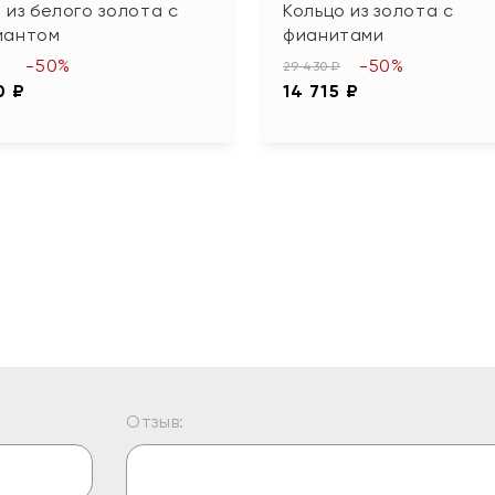
 из белого золота с
Кольцо из золота с
иантом
фианитами
-50%
-50%
29 430 ₽
0 ₽
14 715 ₽
Отзыв: