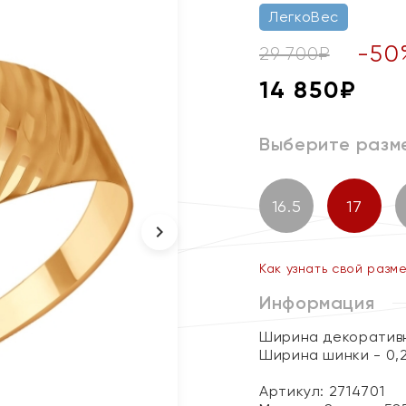
ЛегкоВес
-
50
29 700
₽
14 850
₽
Выберите разм
16.5
17
Как узнать свой разм
Информация
Ширина декоративн
Ширина шинки - 0,
Артикул: 2714701