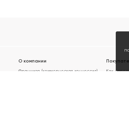
п
О компании
Покупат
Франшиза (коммерческая концессия)
Как опред
Карьера в ЯХОНТ
Акции
Контакты
Скупка и 
Магазины
Отзывы
Электронн
Правила п
подарочны