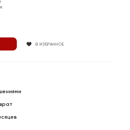
5
ок
В ИЗБРАННОЕ
шениями
зврат
есяцев