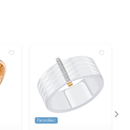
ЛегкоВес