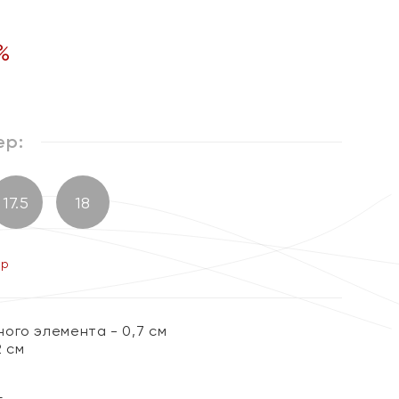
%
ер:
17.5
18
ер
ого элемента - 0,7 см
2 см