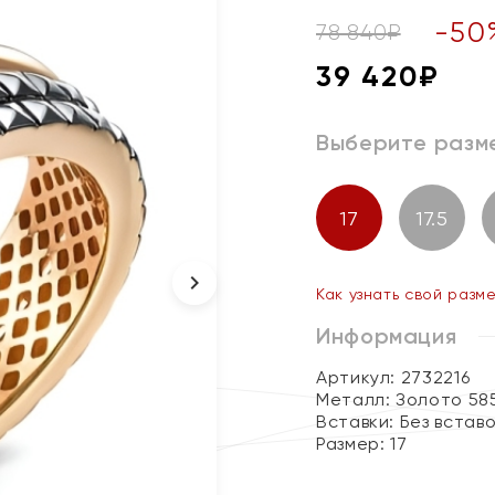
-
50
78 840
₽
39 420
₽
Выберите разм
17
17.5
Как узнать свой разм
Информация
Артикул: 2732216
Металл:
Золото 58
Вставки:
Без встав
Размер:
17