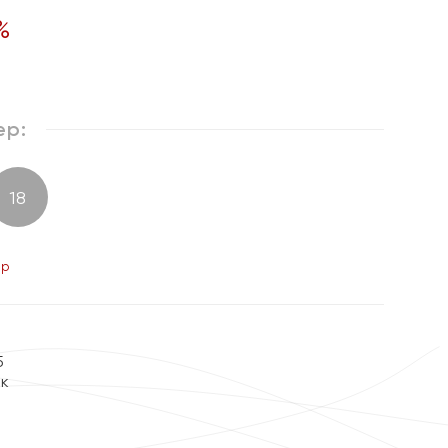
%
ер:
18
ер
5
ок