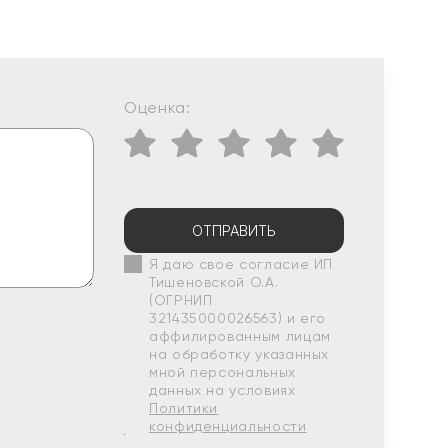
Оценка:
ОТПРАВИТЬ
Я даю свое согласие ИП
Тишеновской О.А.
(ОГРНИП
321435000026563) и его
аффилированным лицам
на обработку указанных
мной персональных
данных на условиях
Политики
конфиденциальности