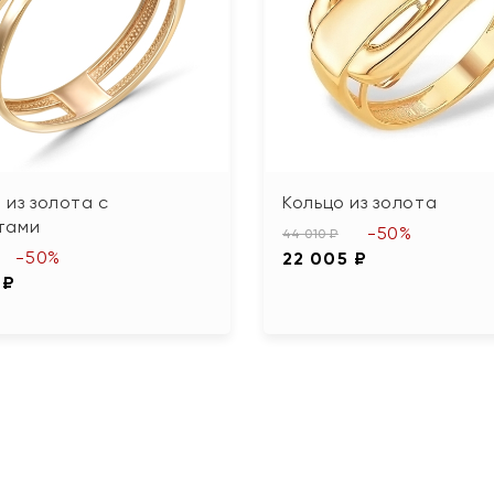
 из золота с
Кольцо из золота
тами
-50%
44 010 ₽
-50%
22 005 ₽
 ₽