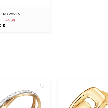
 из золота
-50%
₽
0 ₽