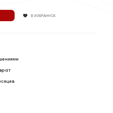
В ИЗБРАННОЕ
шениями
зврат
есяцев