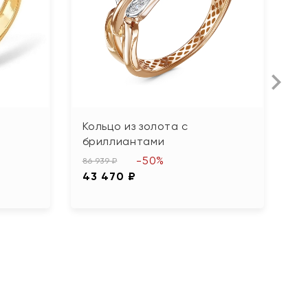
Кольцо из золота с
К
бриллиантами
б
-50%
86 939 ₽
13
43 470 ₽
6