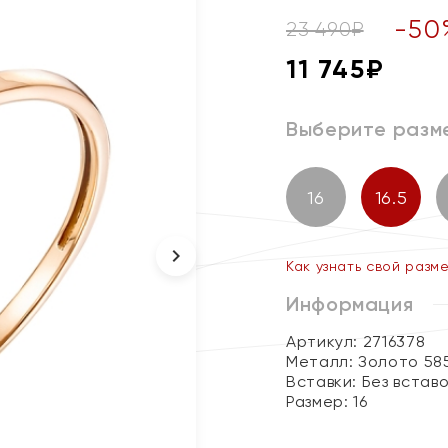
-
50
23 490
₽
11 745
₽
Выберите разм
16
16.5
Как узнать свой разм
Информация
Артикул: 2716378
Металл:
Золото 58
Вставки:
Без встав
Размер:
16