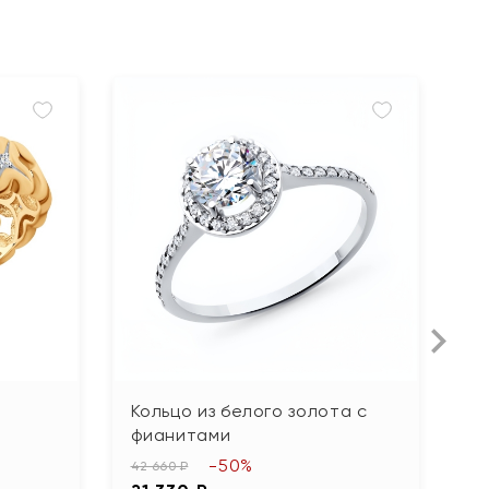
Кольцо из белого золота с
К
фианитами
ф
-50%
42 660 ₽
62