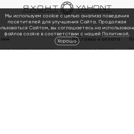
Мы используем cookie с целью анализа поведения
посетителей для улучшения Сайта. Продолжая
ользоваться Сайтом, вы соглашаетесь на использован
файлов cookie в соответствии с нашей
Политикой.
елям
Доставка и оплата
П
Хорошо
елить размер украшения
Доставка и оплата
П
п
обмен золота
ый подарочный сертификат
ользования Электронным
м сертификатом «Яхонт»