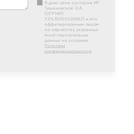
Я даю свое согласие ИП
Тишеновской О.А.
(ОГРНИП
321435000026563) и его
аффилированным лицам
на обработку указанных
мной персональных
данных на условиях
Политики
конфиденциальности