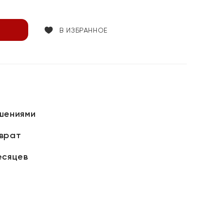
В ИЗБРАННОЕ
шениями
зврат
есяцев