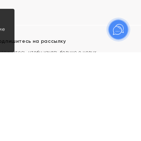
ие
одпишитесь на рассылку
одпишитесь, чтобы узнать больше о новых
оступлениях, новостях и спецпредложениях Яхонт!
Я даю свое согласие ИП Тишеновской О.А.
(ОГРНИП 321435000026563) и его
аффилированным лицам на обработку указанных
мной персональных данных на условиях
Политики