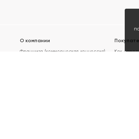
п
О компании
Покупат
Франшиза (коммерческая концессия)
Как опред
Карьера в ЯХОНТ
Акции
Контакты
Скупка и 
Магазины
Отзывы
Электронн
Правила п
подарочны