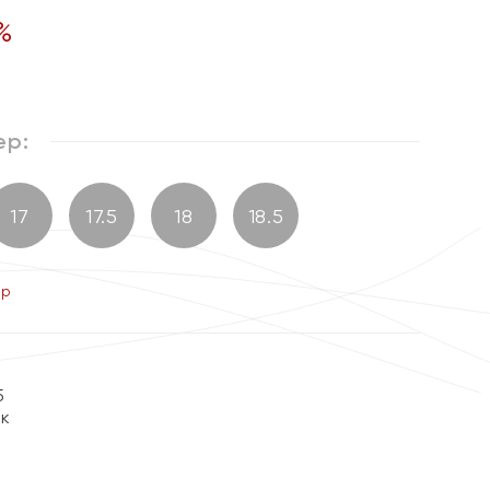
%
ер:
17
17.5
18
18.5
ер
5
ок