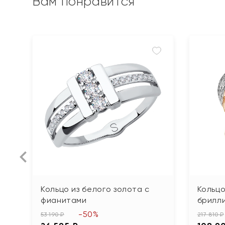
Вам понравится
Кольцо из белого золота с
Кольцо
фианитами
брилл
-50%
53 190 ₽
217 810 ₽