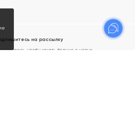
ие
одпишитесь на рассылку
одпишитесь, чтобы узнать больше о новых
оступлениях, новостях и спецпредложениях Яхонт!
Я даю свое согласие ИП Тишеновской О.А.
(ОГРНИП 321435000026563) и его
аффилированным лицам на обработку указанных
мной персональных данных на условиях
Политики