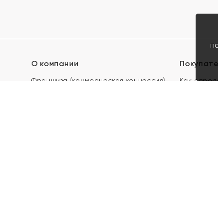
п
О компании
Покупат
Франшиза (коммерческая концессия)
Как опред
Карьера в ЯХОНТ
Акции
Контакты
Скупка и 
Магазины
Отзывы
Электронн
Правила п
подарочны