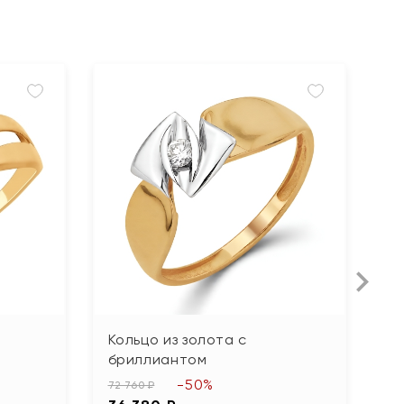
Кольцо из золота с
К
бриллиантом
55
-50%
2
72 760 ₽