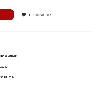
В ИЗБРАННОЕ
шениями
зврат
есяцев