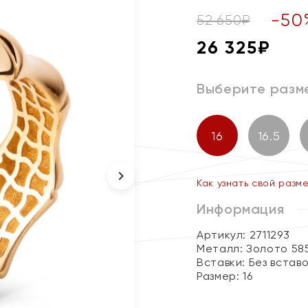
-
50
52 650
₽
26 325
₽
Выберите разм
16
16.5
Как узнать свой разм
Информация
Артикул: 2711293
Металл:
Золото 58
Вставки:
Без встав
Размер:
16