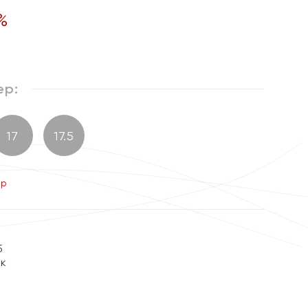
%
ер:
17
17.5
ер
5
ок