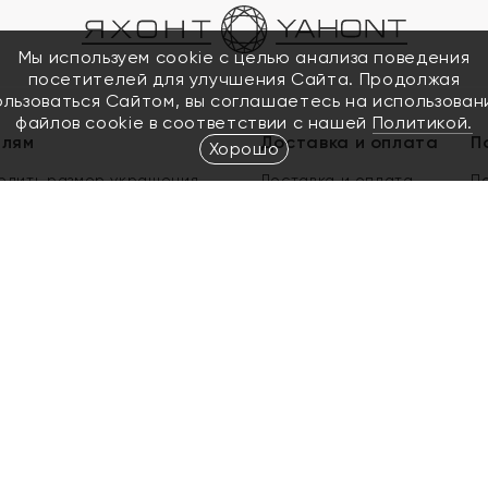
Мы используем cookie с целью анализа поведения
посетителей для улучшения Сайта. Продолжая
ользоваться Сайтом, вы соглашаетесь на использован
файлов cookie в соответствии с нашей
Политикой.
елям
Доставка и оплата
П
Хорошо
елить размер украшения
Доставка и оплата
П
п
обмен золота
ый подарочный сертификат
ользования Электронным
м сертификатом «Яхонт»