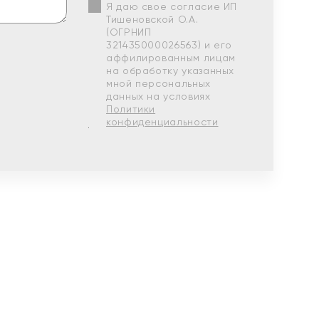
Я даю свое согласие ИП
Тишеновской О.А.
(ОГРНИП
321435000026563) и его
аффилированным лицам
на обработку указанных
мной персональных
данных на условиях
Политики
конфиденциальности