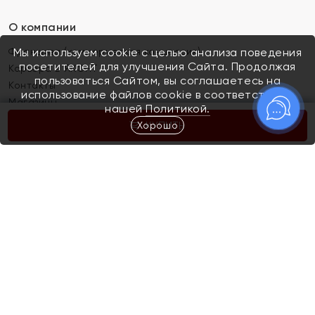
О компании
Франшиза (коммерческая концессия)
Мы используем cookie с целью анализа поведения
посетителей для улучшения Сайта. Продолжая
Карьера в ЯХОНТ
пользоваться Сайтом, вы соглашаетесь на
Контакты
использование файлов cookie в соответствии с
Магазины
нашей
Политикой.
Хорошо
КУПИТЬ
Покупателям
Как определить размер украшения
Киров
Акции
Магазины
Скупка и обмен золота
Отзывы
Электронный подарочный сертификат
Помолвка и свадьба
Правила пользования Электронным
Каталог
подарочным сертификатом «Яхонт»
Новинки
Доставка и оплата
Акции