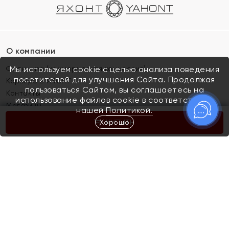
О компании
Франшиза (коммерческая концессия)
Мы используем cookie с целью анализа поведения
посетителей для улучшения Сайта. Продолжая
Карьера в ЯХОНТ
пользоваться Сайтом, вы соглашаетесь на
Контакты
использование файлов cookie в соответствии с
Магазины
нашей
Политикой.
Хорошо
КУПИТЬ
Покупателям
Как определить размер украшения
Киров
Акции
Магазины
Скупка и обмен золота
Отзывы
Электронный подарочный сертификат
Помолвка и свадьба
Правила пользования Электронным
Каталог
подарочным сертификатом «Яхонт»