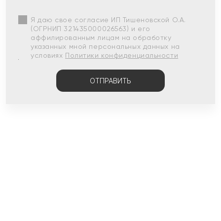
Я даю свое согласие ИП Тишеновской О.А.
(ОГРНИП 321435000026563) и его
аффилированным лицам на обработку
указанных мной персональных данных на
условиях
Политики конфиденциальности
ОТПРАВИТЬ