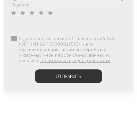
Оценка:
Я даю свое согласие ИП Тишеновской О.А.
(ОГРНИП 321435000026563) и его
аффилированным лицам на обработку
указанных мной персональных данных на
условиях
Политики конфиденциальности
ОТПРАВИТЬ