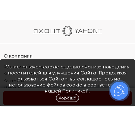
О компании
Франшиза (коммерческая концессия)
Мы используем cookie с целью анализа поведения
посетителей для улучшения Сайта. Продолжая
Карьера в ЯХОНТ
пользоваться Сайтом, вы соглашаетесь на
Контакты
использование файлов cookie в соответствии с
Магазины
нашей
Политикой.
Хорошо
КУПИТЬ
Покупателям
Как определить размер украшения
Киров
Акции
Магазины
Скупка и обмен золота