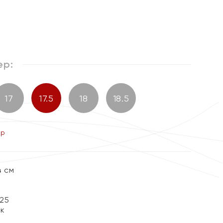
%
ер:
17
17.5
18
18.5
ер
4 см
25
ок