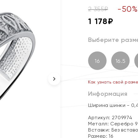
-
50
2 355
₽
1 178
₽
Выберите разм
16
16.5
Как узнать свой разм
Информация
Ширина шинки - 0,
Артикул: 2709974
Металл:
Серебро 9
Вставки:
Без встав
Размер:
16