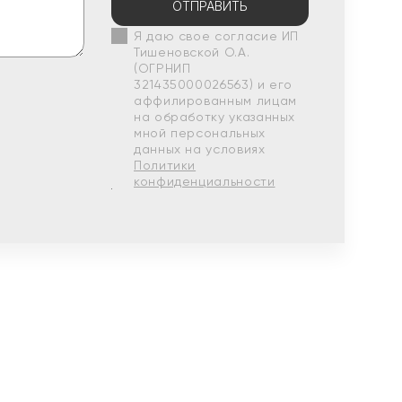
ОТПРАВИТЬ
Я даю свое согласие ИП
Тишеновской О.А.
(ОГРНИП
321435000026563) и его
аффилированным лицам
на обработку указанных
мной персональных
данных на условиях
Политики
конфиденциальности