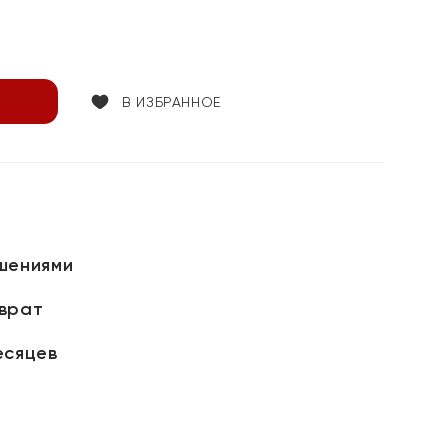
В ИЗБРАННОЕ
шениями
зврат
есяцев