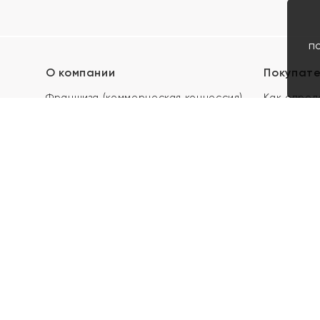
п
О компании
Покупат
Франшиза (коммерческая концессия)
Как опред
Карьера в ЯХОНТ
Акции
Контакты
Скупка и 
Магазины
Отзывы
Электронн
Правила п
подарочны