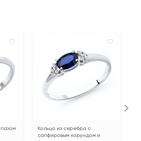
опазом
Кольцо из серебра с
К
сапфировым корундом и
ф