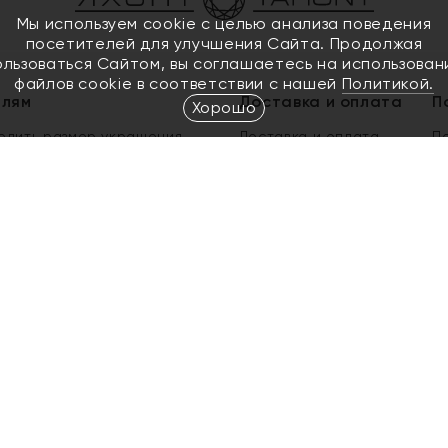
Мы используем cookie с целью анализа поведения
посетителей для улучшения Сайта. Продолжая
ользоваться Сайтом, вы соглашаетесь на использован
файлов cookie в соответствии с нашей
Политикой.
елям
Доставка и оплата
П
Хорошо
елить размер украшения
Доставка и оплата
П
п
обмен золота
ый подарочный сертификат
ользования Электронным
м сертификатом «Яхонт»