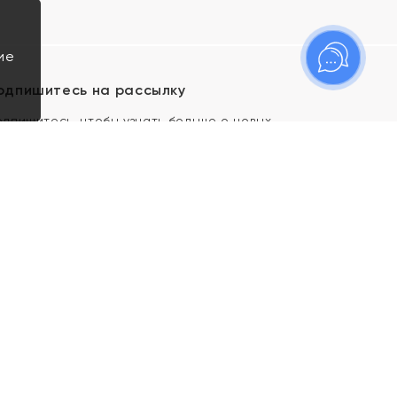
ие
одпишитесь на рассылку
одпишитесь, чтобы узнать больше о новых
оступлениях, новостях и спецпредложениях Яхонт!
Я даю свое согласие ИП Тишеновской О.А.
(ОГРНИП 321435000026563) и его
аффилированным лицам на обработку указанных
мной персональных данных на условиях
Политики
конфиденциальности