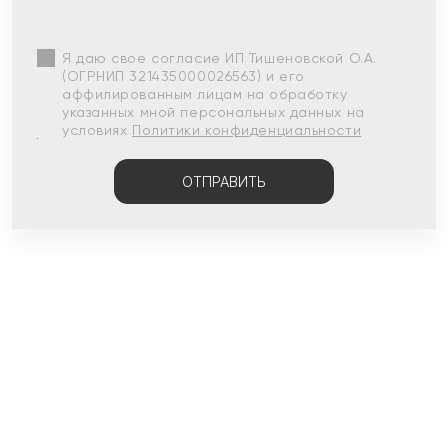
Я даю свое согласие ИП Тишеновской О.А.
(ОГРНИП 321435000026563) и его
аффилированным лицам на обработку
указанных мной персональных данных на
условиях
Политики конфиденциальности
ОТПРАВИТЬ