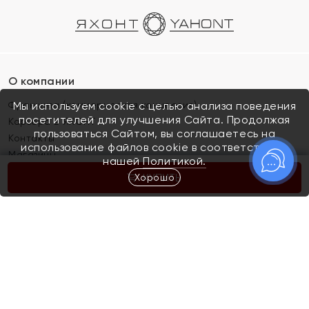
О компании
Франшиза (коммерческая концессия)
Мы используем cookie с целью анализа поведения
посетителей для улучшения Сайта. Продолжая
Карьера в ЯХОНТ
пользоваться Сайтом, вы соглашаетесь на
Контакты
использование файлов cookie в соответствии с
Магазины
нашей
Политикой.
Хорошо
КУПИТЬ
Покупателям
Как определить размер украшения
Киров
Акции
Магазины
Скупка и обмен золота
Отзывы
Электронный подарочный сертификат
Помолвка и свадьба
Правила пользования Электронным
Каталог
подарочным сертификатом «Яхонт»