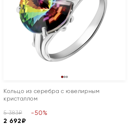
Кольцо из серебра с ювелирным
кристаллом
-
50
%
5 383
₽
2 692
₽