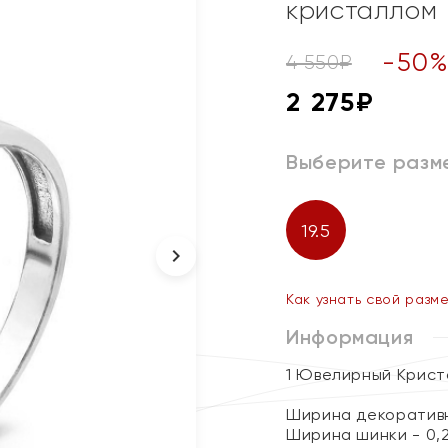
кристаллом
-
50
4 550
₽
2 275
₽
Выберите разм
19.5
Как узнать свой разм
Информация
1 Ювелирный Крист
Ширина декоративн
Ширина шинки - 0,