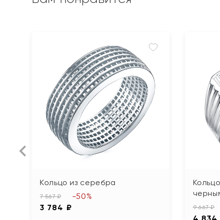
Кольцо из серебра
Кольцо
черны
-50%
7 567 ₽
3 784 ₽
9 667 ₽
4 834