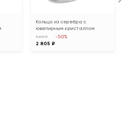
Кольцо из серебра с
К
м
ювелирным кристаллом
ю
-50%
5 610 ₽
5 
2 805 ₽
2