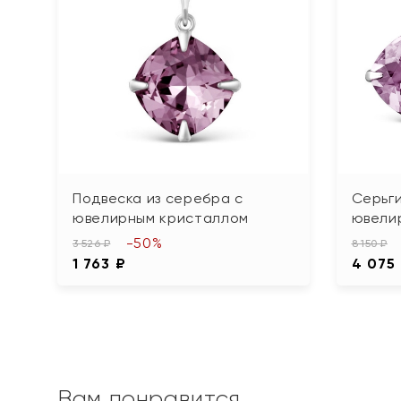
Подвеска из серебра с
Серьги
ювелирным кристаллом
ювели
-50%
3 526 ₽
8 150 ₽
1 763 ₽
4 075
Вам понравится