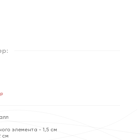
%
ер:
ер
алл
ого элемента - 1,5 см
2 см