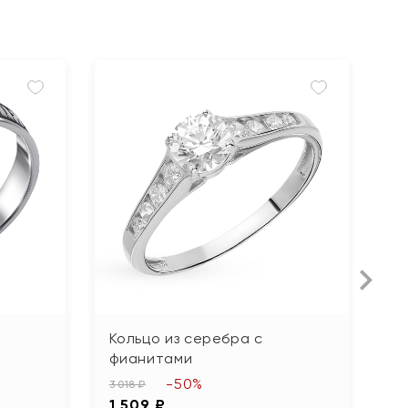
Кольцо из серебра с
К
фианитами
ф
-50%
3 018 ₽
3 
1 509 ₽
1