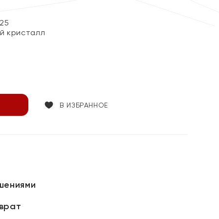
25
й кристалл
В ИЗБРАННОЕ
шениями
зврат