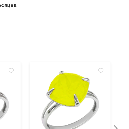
есяцев