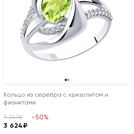
Кольцо из серебра с хризолитом и
фианитами
-
50
%
7 247
₽
3 624
₽