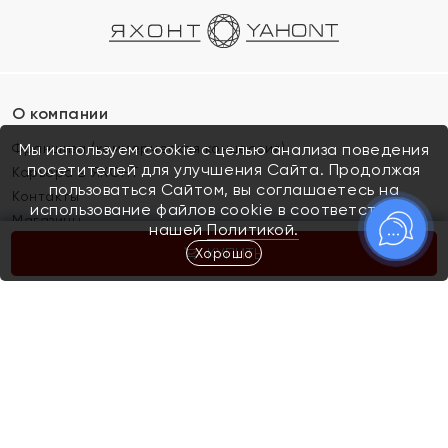
О компании
Франшиза (коммерческая концессия)
Мы используем cookie с целью анализа поведения
посетителей для улучшения Сайта. Продолжая
Карьера в ЯХОНТ
пользоваться Сайтом, вы соглашаетесь на
Контакты
использование файлов cookie в соответствии с
Магазины
нашей
Политикой.
Хорошо
КУПИТЬ
Покупателям
Как определить размер украшения
Киров
Акции
Магазины
Скупка и обмен золота
Отзывы
Электронный подарочный сертификат
Помолвка и свадьба
Правила пользования Электронным
Каталог
подарочным сертификатом «Яхонт»