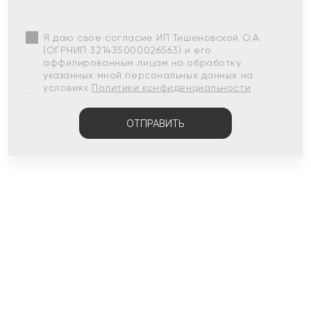
Я даю свое согласие ИП Тишеновской О.А.
(ОГРНИП 321435000026563) и его
аффилированным лицам на обработку
указанных мной персональных данных на
условиях
Политики конфиденциальности
ОТПРАВИТЬ