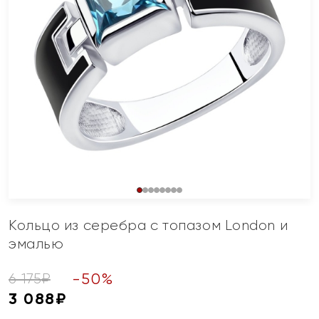
Кольцо из серебра с топазом London и
эмалью
-
50
%
6 175
₽
3 088
₽