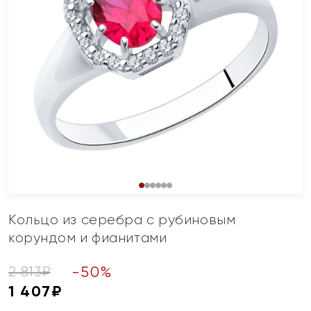
Кольцо из серебра с рубиновым
корундом и фианитами
-
50
%
2 813
₽
1 407
₽