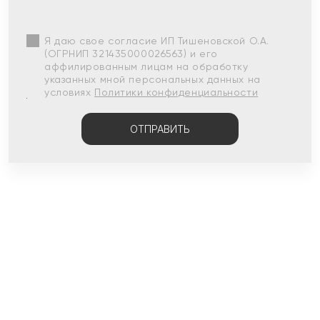
Я даю свое согласие ИП Тишеновской О.А.
(ОГРНИП 321435000026563) и его
аффилированным лицам на обработку
указанных мной персональных данных на
условиях
Политики конфиденциальности
ОТПРАВИТЬ