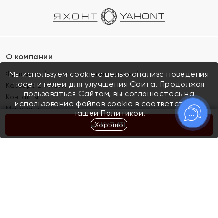
О компании
Франшиза (коммерческая концессия)
Мы используем cookie с целью анализа поведения
посетителей для улучшения Сайта. Продолжая
Карьера в ЯХОНТ
пользоваться Сайтом, вы соглашаетесь на
Контакты
использование файлов cookie в соответствии с
Магазины
нашей
Политикой.
Хорошо
КУПИТЬ
Покупателям
Как определить размер украшения
Киров
Акции
Магазины
Скупка и обмен золота
Отзывы
Электронный подарочный сертификат
Помолвка и свадьба
Правила пользования Электронным
Каталог
подарочным сертификатом «Яхонт»