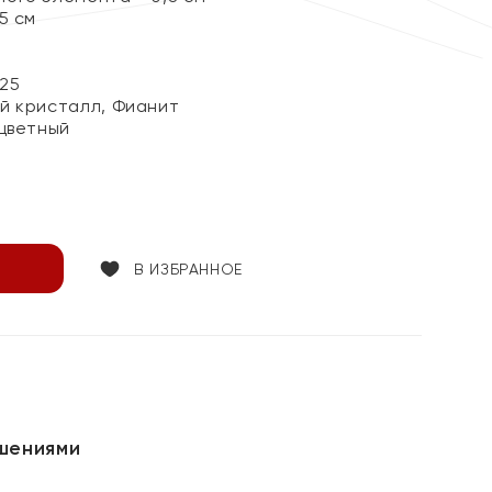
5 см
25
й кристалл, Фианит
цветный
В ИЗБРАННОЕ
шениями