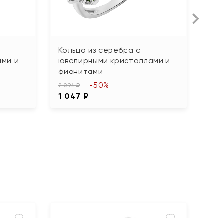
Кольцо из серебра с
К
ми и
ювелирными кристаллами и
ю
фианитами
ф
-50%
2 094 ₽
1 
1 047 ₽
8