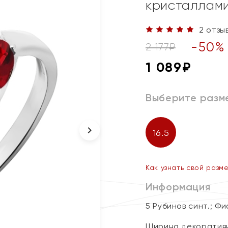
кристаллами
2 отзы
-
50
%
2 177
₽
1 089
₽
Выберите разм
16.5
Как узнать свой разм
Информация
5 Рубинов синт.; Ф
Ширина декоративн