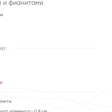
 и фианитами
ва
ер:
ер
ианиты
ого элемента - 0,8 см