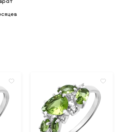
зврат
есяцев