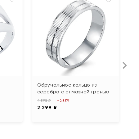
Обручальное кольцо из
К
серебра с алмазной гранью
п
-50%
4 598 ₽
2 
2 299 ₽
1