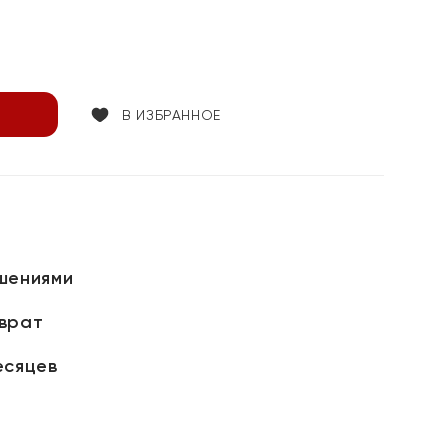
В ИЗБРАННОЕ
шениями
зврат
есяцев