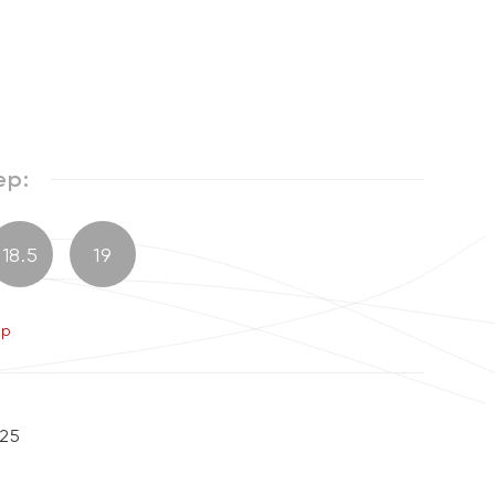
ер:
18.5
19
ер
25