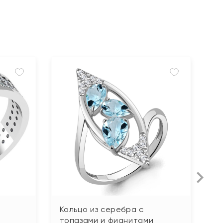
Кольцо из серебра с
К
топазами и фианитами
р