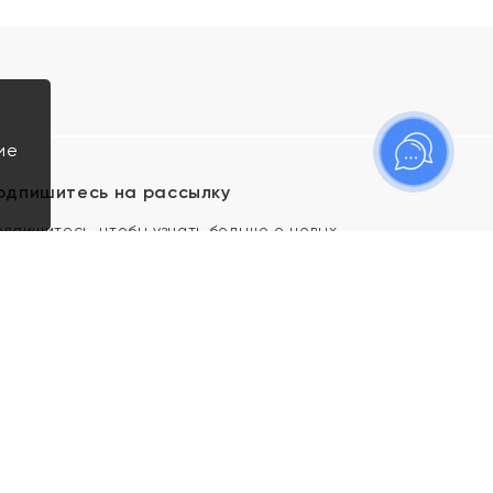
ие
одпишитесь на рассылку
одпишитесь, чтобы узнать больше о новых
оступлениях, новостях и спецпредложениях Яхонт!
Я даю свое согласие ИП Тишеновской О.А.