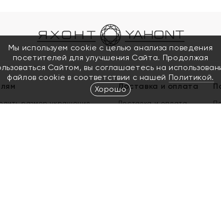
Мы используем cookie с целью анализа поведения
посетителей для улучшения Сайта. Продолжая
ользоваться Сайтом, вы соглашаетесь на использован
файлов cookie в соответствии с нашей
Политикой.
елям
Доставка и оплата
П
Хорошо
елить размер украшения
Доставка и оплата
П
п
обмен золота
ый подарочный сертификат
ользования Электронным
м сертификатом «Яхонт»