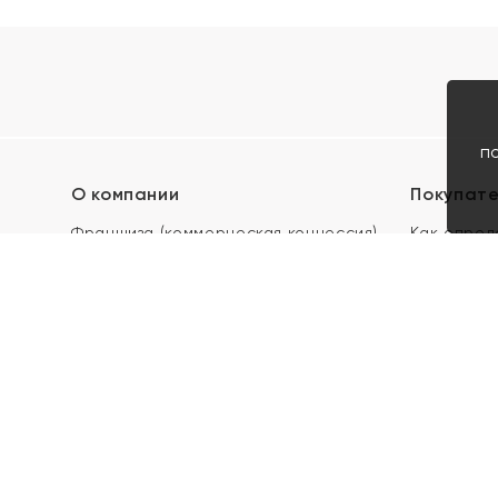
п
О компании
Покупат
Франшиза (коммерческая концессия)
Как опред
Карьера в ЯХОНТ
Акции
Контакты
Скупка и 
Магазины
Отзывы
Электронн
Правила п
подарочны