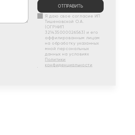
ОТПРАВИТЬ
Я даю свое согласие ИП
Тишеновской О.А.
(ОГРНИП
321435000026563) и его
аффилированным лицам
на обработку указанных
мной персональных
данных на условиях
Политики
конфиденциальности