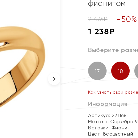
фианитом
-
50
%
2 476
₽
1 238
₽
Выберите разм
17
18
Как узнать свой разм
Информация
Артикул: 2711681
Металл:
Серебро 9
Вставки:
Фианит
Цвет:
Бесцветный