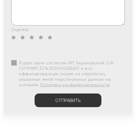
Оценка:
Я даю свое согласие ИП Тишеновской О.А.
(ОГРНИП 321435000026563) и его
аффилированным лицам на обработку
указанных мной персональных данных на
условиях
Политики конфиденциальности
ОТПРАВИТЬ