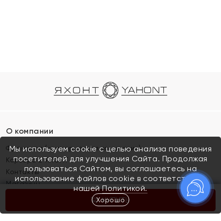
О компании
Франшиза (коммерческая концессия)
Мы используем cookie с целью анализа поведения
посетителей для улучшения Сайта. Продолжая
Карьера в ЯХОНТ
пользоваться Сайтом, вы соглашаетесь на
Контакты
использование файлов cookie в соответствии с
Магазины
нашей
Политикой.
Хорошо
КУПИТЬ
Покупателям