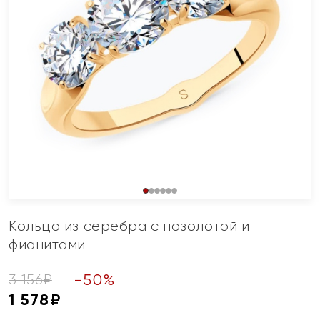
Кольцо из серебра с позолотой и
фианитами
-
50
%
3 156
₽
1 578
₽