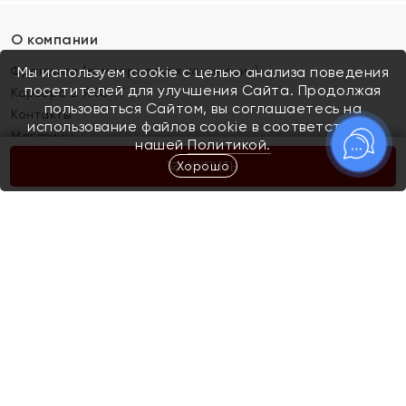
О компании
Франшиза (коммерческая концессия)
Мы используем cookie с целью анализа поведения
посетителей для улучшения Сайта. Продолжая
Карьера в ЯХОНТ
пользоваться Сайтом, вы соглашаетесь на
Контакты
использование файлов cookie в соответствии с
Магазины
нашей
Политикой.
Хорошо
КУПИТЬ
Покупателям
Как определить размер украшения
Киров
Акции
Магазины
Скупка и обмен золота
Отзывы
Электронный подарочный сертификат
Помолвка и свадьба
Правила пользования Электронным
Каталог
подарочным сертификатом «Яхонт»
Новинки
Доставка и оплата
Акции