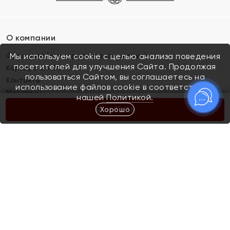
О компании
Франшиза (коммерческая концессия)
Мы используем cookie с целью анализа поведения
посетителей для улучшения Сайта. Продолжая
Карьера в ЯХОНТ
пользоваться Сайтом, вы соглашаетесь на
Контакты
использование файлов cookie в соответствии с
Магазины
нашей
Политикой.
Хорошо
КУПИТЬ
Покупателям
Как определить размер украшения
Киров
Акции
Магазины
Скупка и обмен золота
Отзывы
Электронный подарочный сертификат
Помолвка и свадьба
Правила пользования Электронным
Каталог
подарочным сертификатом «Яхонт»
Новинки