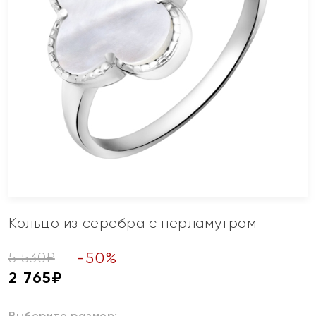
Кольцо из серебра с перламутром
-
50
%
5 530
₽
2 765
₽
Выберите размер: