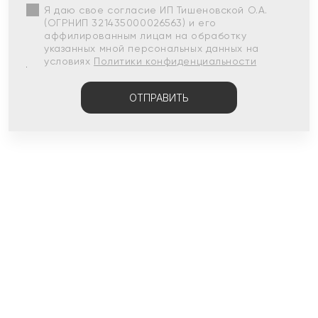
Я даю свое согласие ИП Тишеновской О.А.
(ОГРНИП 321435000026563) и его
аффилированным лицам на обработку
указанных мной персональных данных на
условиях
Политики конфиденциальности
ОТПРАВИТЬ