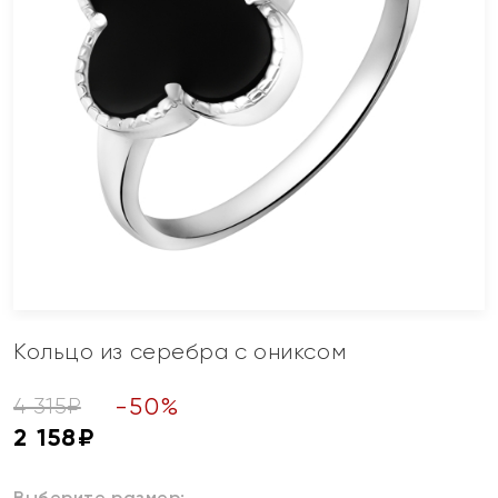
Кольцо из серебра с ониксом
-
50
%
4 315
₽
2 158
₽
Выберите размер: