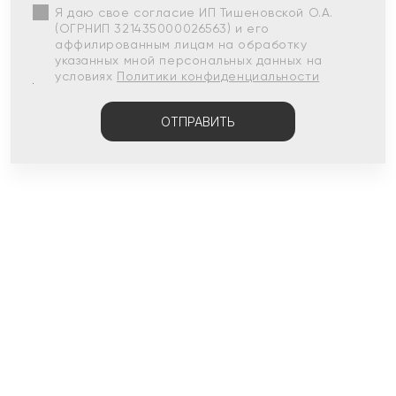
Я даю свое согласие ИП Тишеновской О.А.
(ОГРНИП 321435000026563) и его
аффилированным лицам на обработку
указанных мной персональных данных на
условиях
Политики конфиденциальности
ОТПРАВИТЬ