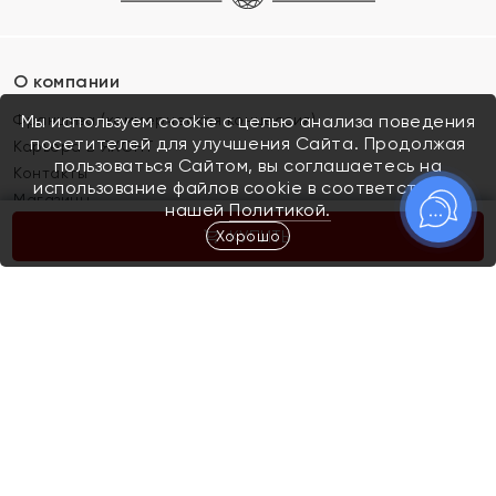
О компании
Франшиза (коммерческая концессия)
Мы используем cookie с целью анализа поведения
посетителей для улучшения Сайта. Продолжая
Карьера в ЯХОНТ
пользоваться Сайтом, вы соглашаетесь на
Контакты
использование файлов cookie в соответствии с
Магазины
нашей
Политикой.
Хорошо
КУПИТЬ
Покупателям
Как определить размер украшения
Киров
Акции
Магазины
Скупка и обмен золота
Отзывы
Электронный подарочный сертификат
Помолвка и свадьба
Правила пользования Электронным
Каталог
подарочным сертификатом «Яхонт»
Новинки