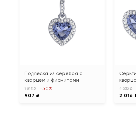
Подвеска из серебра с
Серьги
кварцем и фианитами
кварц
-50%
1 813 ₽
4 032 ₽
907 ₽
2 016 