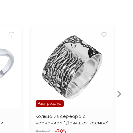
Распродажа
Кольцо из серебра с
К
ми
чернением "Девушка-космос"
1 
-70%
6
11 440 ₽