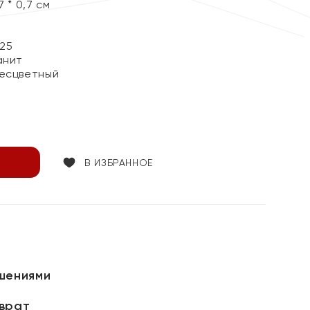
 * 0,7 см
25
анит
Бесцветный
В ИЗБРАННОЕ
шениями
зврат