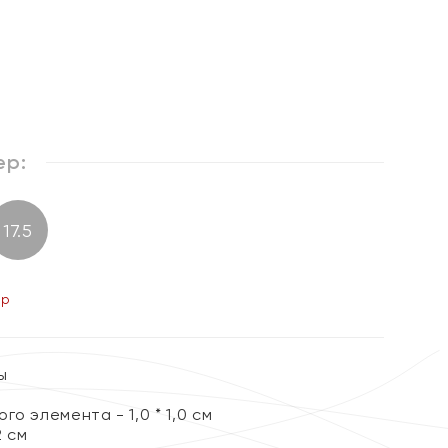
ер:
17.5
ер
ы
о элемента - 1,0 * 1,0 см
2 см