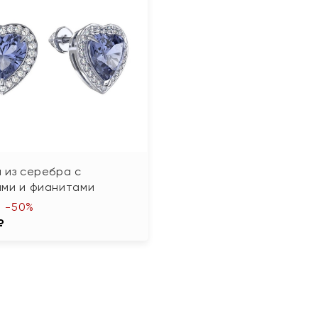
 из серебра с
ами и фианитами
-50%
₽