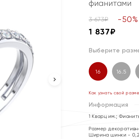
фианитами
-
50
%
3 673
₽
1 837
₽
Выберите разм
16
16.5
Как узнать свой разм
Информация
1 Кварц им.; Фианит
Размер декоративног
Ширина шинки - 0,