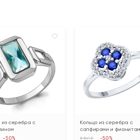
 из серебра с
Кольцо из серебра с
лином
сапфирами и фианита
-50%
-50%
8 841 ₽