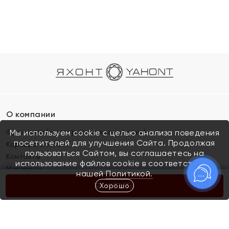
О компании
Франшиза (коммерческая концессия)
Мы используем cookie с целью анализа поведения
посетителей для улучшения Сайта. Продолжая
Карьера в ЯХОНТ
пользоваться Сайтом, вы соглашаетесь на
Контакты
использование файлов cookie в соответствии с
Магазины
нашей
Политикой.
Хорошо
КУПИТЬ
Покупателям
Как определить размер украшения
Киров
Акции