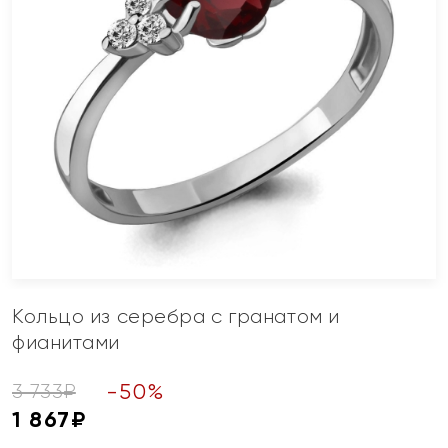
Кольцо из серебра с гранатом и
фианитами
-
50
%
3 733
₽
1 867
₽