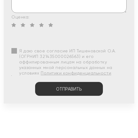
Оценка:
Я даю свое согласие ИП Тишеновской О.А.
(ОГРНИП 321435000026563) и его
аффилированным лицам на обработку
указанных мной персональных данных на
условиях
Политики конфиденциальности
ОТПРАВИТЬ