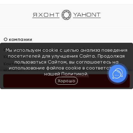
О компании
Франшиза (коммерческая концессия)
Мы используем cookie с целью анализа поведения
посетителей для улучшения Сайта. Продолжая
Карьера в ЯХОНТ
пользоваться Сайтом, вы соглашаетесь на
Контакты
использование файлов cookie в соответствии с
Магазины
нашей
Политикой.
Хорошо
КУПИТЬ
Покупателям
Как определить размер украшения
Киров
Акции
Магазины
Скупка и обмен золота
Отзывы
Электронный подарочный сертификат
Помолвка и свадьба
Правила пользования Электронным