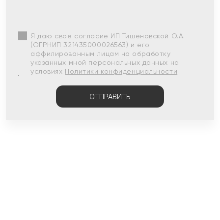
Я даю свое согласие ИП Тишеновской О.А.
(ОГРНИП 321435000026563) и его
аффилированным лицам на обработку
указанных мной персональных данных на
условиях
Политики конфиденциальности
ОТПРАВИТЬ