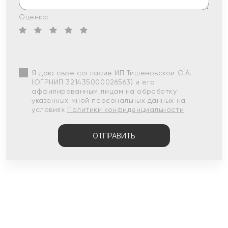
Оценка:
Я даю свое согласие ИП Тишеновской О.А.
(ОГРНИП 321435000026563) и его
аффилированным лицам на обработку
указанных мной персональных данных на
условиях
Политики конфиденциальности
ОТПРАВИТЬ