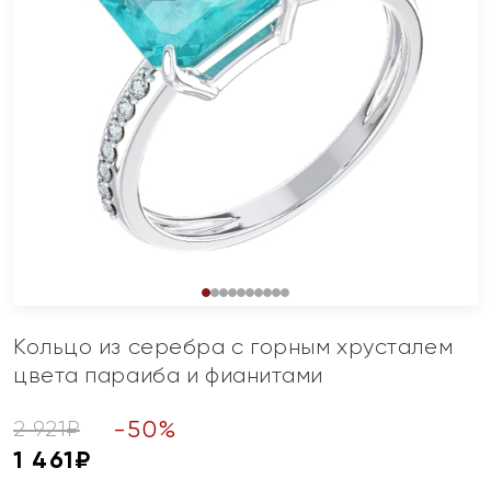
Кольцо из серебра с горным хрусталем
цвета параиба и фианитами
-
50
%
2 921
₽
1 461
₽