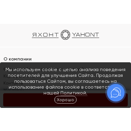
О компании
Франшиза (коммерческая концессия)
Мы используем cookie с целью анализа поведения
посетителей для улучшения Сайта. Продолжая
Карьера в ЯХОНТ
пользоваться Сайтом, вы соглашаетесь на
Контакты
использование файлов cookie в соответствии с
Магазины
нашей
Политикой.
Хорошо
КУПИТЬ
Покупателям
Как определить размер украшения
Киров
Акции
Магазины
Скупка и обмен золота