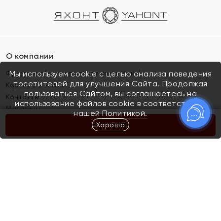
О компании
Франшиза (коммерческая концессия)
Мы используем cookie с целью анализа поведения
посетителей для улучшения Сайта. Продолжая
Карьера в ЯХОНТ
пользоваться Сайтом, вы соглашаетесь на
Контакты
использование файлов cookie в соответствии с
Магазины
нашей
Политикой.
Хорошо
КУПИТЬ
Покупателям
Как определить размер украшения
Киров
Акции
Магазины
Скупка и обмен золота
Отзывы
Электронный подарочный сертификат
Помолвка и свадьба
Правила пользования Электронным
Каталог
подарочным сертификатом «Яхонт»