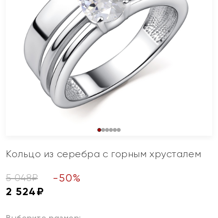
Кольцо из серебра с горным хрусталем
-
50
%
5 048
₽
2 524
₽
Выберите размер: