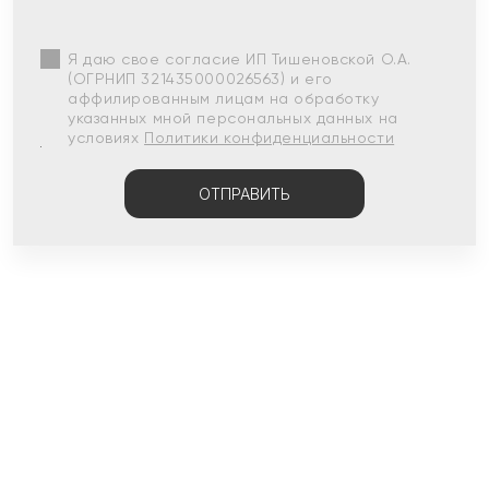
Я даю свое согласие ИП Тишеновской О.А.
(ОГРНИП 321435000026563) и его
аффилированным лицам на обработку
указанных мной персональных данных на
условиях
Политики конфиденциальности
ОТПРАВИТЬ