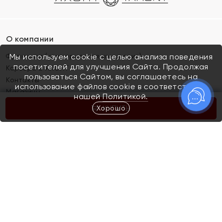
О компании
Франшиза (коммерческая концессия)
Мы используем cookie с целью анализа поведения
посетителей для улучшения Сайта. Продолжая
Карьера в ЯХОНТ
пользоваться Сайтом, вы соглашаетесь на
Контакты
использование файлов cookie в соответствии с
Магазины
нашей
Политикой.
Хорошо
КУПИТЬ
Покупателям
Как определить размер украшения
Киров
Акции
Магазины
Скупка и обмен золота
Отзывы
Электронный подарочный сертификат
Помолвка и свадьба
Правила пользования Электронным
Каталог
подарочным сертификатом «Яхонт»
Новинки