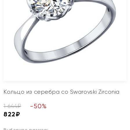
Кольцо из серебра со Swarovski Zirconia
-
50
%
1 644
₽
822
₽
Выберите размер: