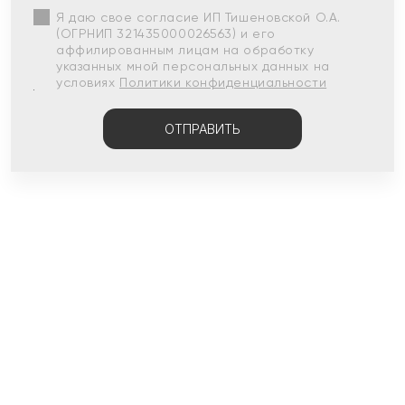
Я даю свое согласие ИП Тишеновской О.А.
(ОГРНИП 321435000026563) и его
аффилированным лицам на обработку
указанных мной персональных данных на
условиях
Политики конфиденциальности
ОТПРАВИТЬ