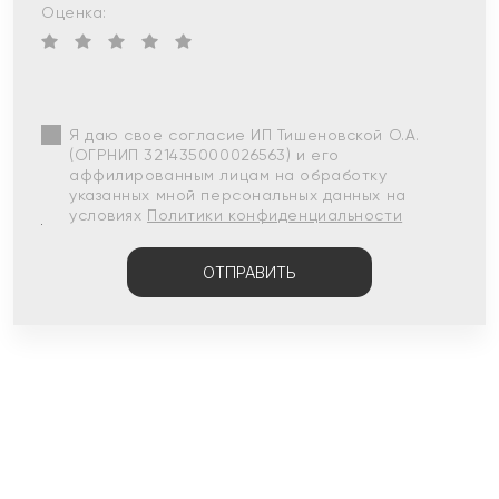
Оценка:
Я даю свое согласие ИП Тишеновской О.А.
(ОГРНИП 321435000026563) и его
аффилированным лицам на обработку
указанных мной персональных данных на
условиях
Политики конфиденциальности
ОТПРАВИТЬ