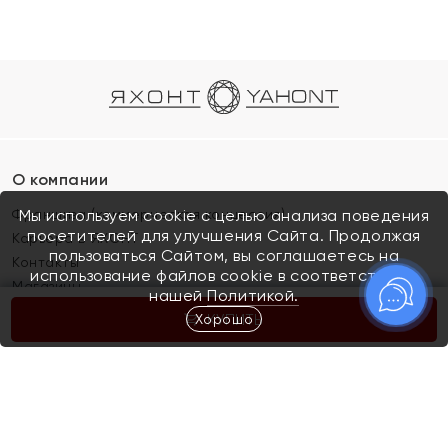
О компании
Франшиза (коммерческая концессия)
Мы используем cookie с целью анализа поведения
посетителей для улучшения Сайта. Продолжая
Карьера в ЯХОНТ
пользоваться Сайтом, вы соглашаетесь на
Контакты
использование файлов cookie в соответствии с
Магазины
нашей
Политикой.
Хорошо
КУПИТЬ
Покупателям
Как определить размер украшения
Киров
Акции
Магазины
Скупка и обмен золота
Отзывы