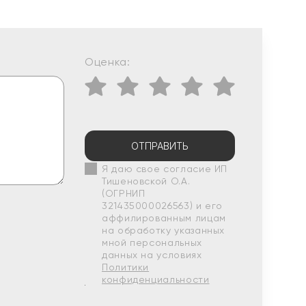
Оценка:
ОТПРАВИТЬ
Я даю свое согласие ИП
Тишеновской О.А.
(ОГРНИП
321435000026563) и его
аффилированным лицам
на обработку указанных
мной персональных
данных на условиях
Политики
конфиденциальности