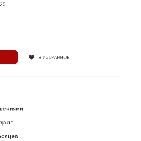
25
В ИЗБРАННОЕ
шениями
зврат
есяцев