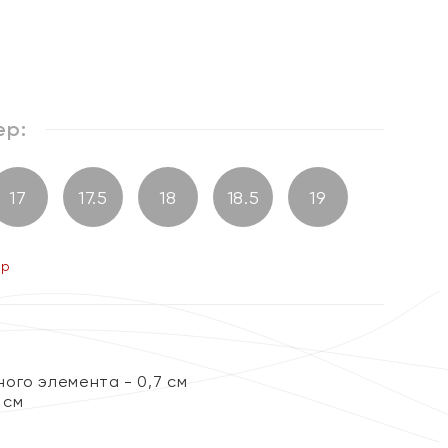
ер:
17
17.5
18
18.5
19
ер
ого элемента - 0,7 см
 см