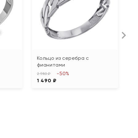
Кольцо из серебра с
К
фианитами
ф
-50%
2 980 ₽
5 2
1 490 ₽
2