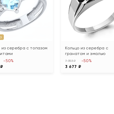
а
 из серебра с топазом
Кольцо из серебра с
нитами
гранатом и эмалью
-50%
-50%
7 353 ₽
 ₽
3 677 ₽