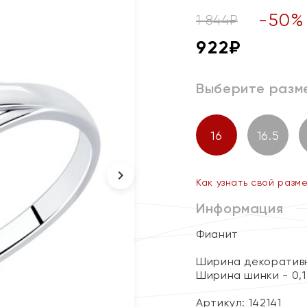
-
50
%
1 844
₽
922
₽
Выберите разм
16
16.5
Как узнать свой разм
Информация
Фианит
Ширина декоративн
Ширина шинки - 0,1
Артикул: 142141