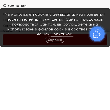
О компании
Франшиза (коммерческая концессия)
Мы используем cookie с целью анализа поведения
посетителей для улучшения Сайта. Продолжая
Карьера в ЯХОНТ
пользоваться Сайтом, вы соглашаетесь на
Контакты
использование файлов cookie в соответствии с
Магазины
нашей
Политикой.
Хорошо
КУПИТЬ
Покупателям
Как определить размер украшения
Киров
Акции
Магазины
Скупка и обмен золота
Отзывы
Электронный подарочный сертификат
Помолвка и свадьба
Правила пользования Электронным
Каталог
подарочным сертификатом «Яхонт»
Новинки
Доставка и оплата
Акции
Скупка и обмен золота
Доставка и оплата