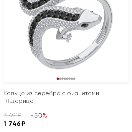
Кольцо из серебра с фианитами
"Ящерица"
-
50
%
3 491
₽
1 746
₽