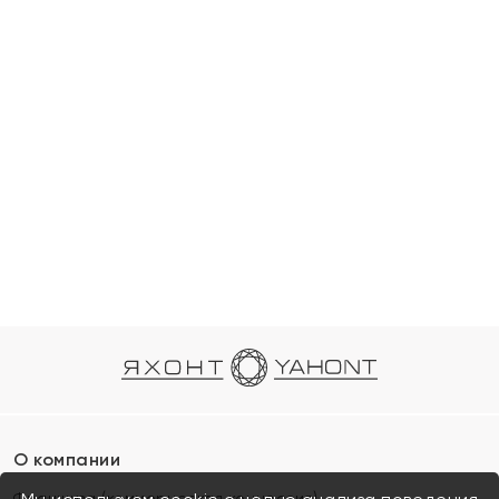
О компании
Франшиза (коммерческая концессия)