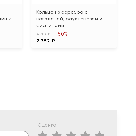
Кольцо из серебра с
К
ми и
позолотой, раухтопазом и
ф
фианитами
1 1
-50%
5
4 704 ₽
2 352 ₽
Оценка: