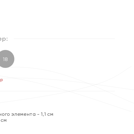
%
ер:
18
ер
го элемента - 1,1 см
 см