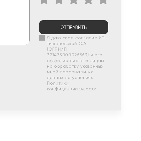
ОТПРАВИТЬ
Я даю свое согласие ИП
Тишеновской О.А.
(ОГРНИП
321435000026563) и его
аффилированным лицам
на обработку указанных
мной персональных
данных на условиях
Политики
конфиденциальности