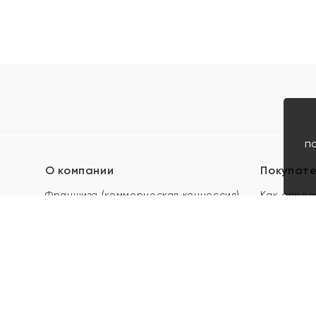
п
О компании
Покупат
Франшиза (коммерческая концессия)
Как опред
Карьера в ЯХОНТ
Акции
Контакты
Скупка и 
Магазины
Отзывы
Электронн
Правила п
подарочны