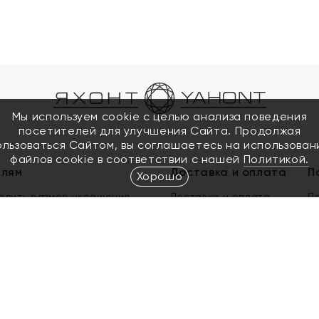
Мы используем cookie с целью анализа поведения
посетителей для улучшения Сайта. Продолжая
ользоваться Сайтом, вы соглашаетесь на использован
файлов cookie в соответствии с нашей
Политикой.
елям
Доставка и оплата
П
Хорошо
елить размер украшения
Доставка и оплата
П
п
обмен золота
ый подарочный сертификат
ользования Электронным
м сертификатом «Яхонт»