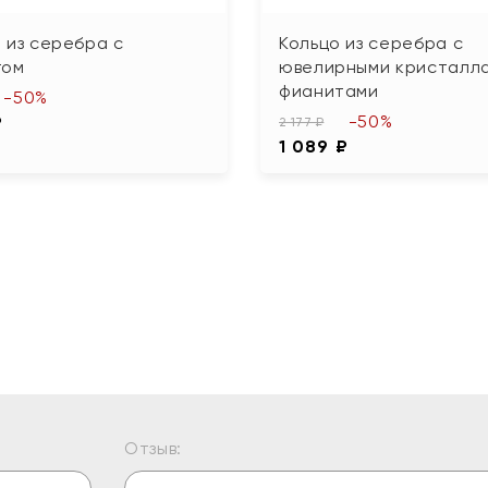
 из серебра с
Кольцо из серебра с
гом
ювелирными кристалла
фианитами
-50%
-50%
₽
2 177 ₽
1 089 ₽
Отзыв: