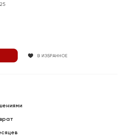
25
В ИЗБРАННОЕ
шениями
зврат
есяцев