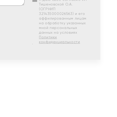
Тишеновской О.А.
(ОГРНИП
321435000026563) и его
аффилированным лицам
на обработку указанных
мной персональных
данных на условиях
Политики
конфиденциальности