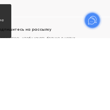
ие
одпишитесь на рассылку
одпишитесь, чтобы узнать больше о новых
оступлениях, новостях и спецпредложениях Яхонт!
Я даю свое согласие ИП Тишеновской О.А.
(ОГРНИП 321435000026563) и его
аффилированным лицам на обработку указанных
мной персональных данных на условиях
Политики
конфиденциальности