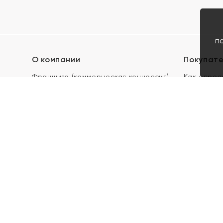
п
О компании
Покупат
Франшиза (коммерческая концессия)
Как опред
Карьера в ЯХОНТ
Акции
Контакты
Скупка и 
Магазины
Отзывы
Электронн
Правила п
подарочны