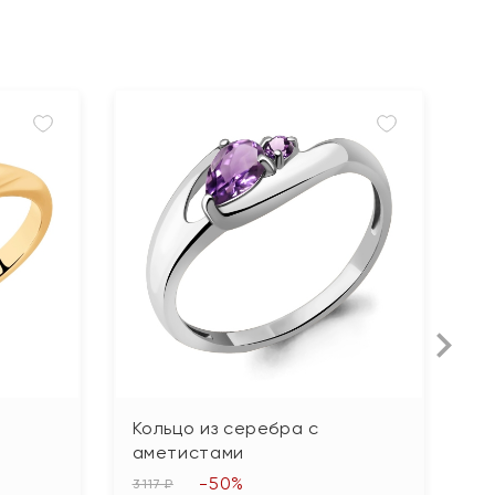
Кольцо из серебра с
К
аметистами
ч
-50%
3 117 ₽
19