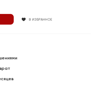
В ИЗБРАННОЕ
шениями
зврат
есяцев