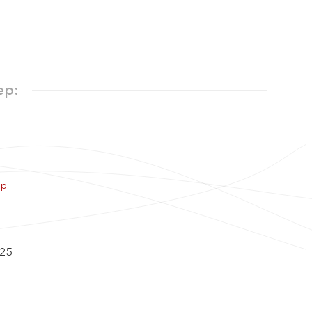
ер:
ер
25