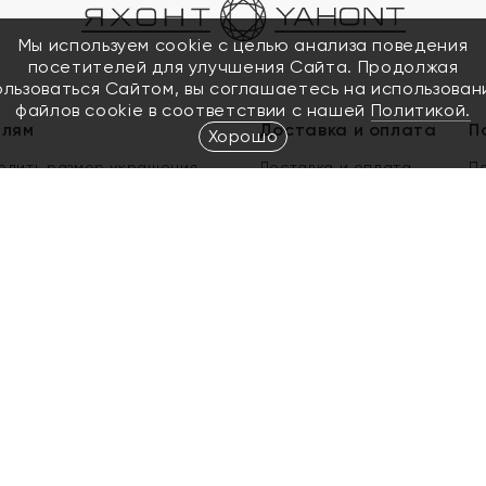
Мы используем cookie с целью анализа поведения
посетителей для улучшения Сайта. Продолжая
ользоваться Сайтом, вы соглашаетесь на использован
файлов cookie в соответствии с нашей
Политикой.
елям
Доставка и оплата
П
Хорошо
елить размер украшения
Доставка и оплата
П
п
обмен золота
ый подарочный сертификат
ользования Электронным
м сертификатом «Яхонт»