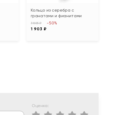
Кольцо из серебра с
К
гранатами и фианитами
ч
-50%
3 805 ₽
15
1 903 ₽
7
Оценка: