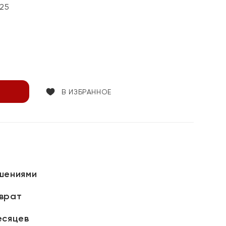
25
В ИЗБРАННОЕ
шениями
зврат
есяцев