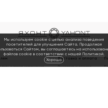
Мы используем cookie с целью анализа поведения
посетителей для улучшения Сайта. Продолжая
ользоваться Сайтом, вы соглашаетесь на использован
файлов cookie в соответствии с нашей
Политикой.
елям
Доставка и оплата
П
Хорошо
елить размер украшения
Доставка и оплата
П
п
обмен золота
ый подарочный сертификат
ользования Электронным
м сертификатом «Яхонт»