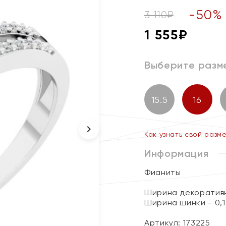
-
50
%
3 110
₽
1 555
₽
Выберите разм
15.5
16
Как узнать свой разм
Информация
Фианиты
Ширина декоративн
Ширина шинки - 0,1
Артикул: 173225