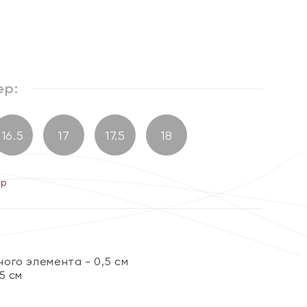
ер:
16.5
17
17.5
18
ер
ого элемента - 0,5 см
5 см