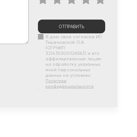
ОТПРАВИТЬ
Я даю свое согласие ИП
Тишеновской О.А.
(ОГРНИП
321435000026563) и его
аффилированным лицам
на обработку указанных
мной персональных
данных на условиях
Политики
конфиденциальности