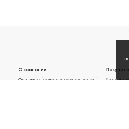
п
О компании
Покупат
Франшиза (коммерческая концессия)
Как опред
Карьера в ЯХОНТ
Акции
Контакты
Скупка и 
Магазины
Отзывы
Электронн
Правила п
подарочны