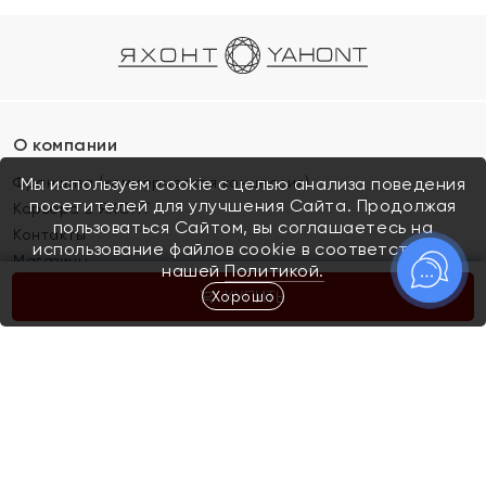
О компании
Франшиза (коммерческая концессия)
Мы используем cookie с целью анализа поведения
посетителей для улучшения Сайта. Продолжая
Карьера в ЯХОНТ
пользоваться Сайтом, вы соглашаетесь на
Контакты
использование файлов cookie в соответствии с
Магазины
нашей
Политикой.
Хорошо
КУПИТЬ
Покупателям
Как определить размер украшения
Киров
Акции
Магазины
Скупка и обмен золота
Отзывы
Электронный подарочный сертификат
Помолвка и свадьба
Правила пользования Электронным