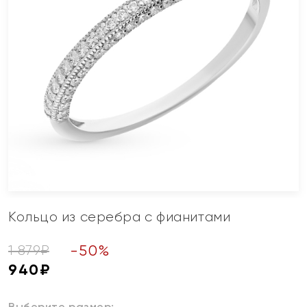
Кольцо из серебра с фианитами
-
50
%
1 879
₽
940
₽
Выберите размер: