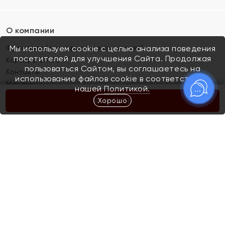
О компании
Франшиза (коммерческая концессия)
Мы используем cookie с целью анализа поведения
посетителей для улучшения Сайта. Продолжая
Карьера в ЯХОНТ
пользоваться Сайтом, вы соглашаетесь на
Контакты
использование файлов cookie в соответствии с
Магазины
нашей
Политикой.
Хорошо
КУПИТЬ
Покупателям
Как определить размер украшения
Киров
Акции
Магазины
Скупка и обмен золота
Отзывы
Электронный подарочный сертификат
Помолвка и свадьба
Правила пользования Электронным
Каталог
подарочным сертификатом «Яхонт»
Новинки
Доставка и оплата
Акции