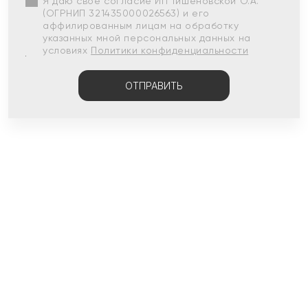
Я даю свое согласие ИП Тишеновской О.А.
(ОГРНИП 321435000026563) и его
аффилированным лицам на обработку
указанных мной персональных данных на
условиях
Политики конфиденциальности
ОТПРАВИТЬ