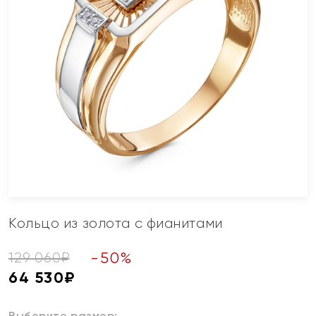
Кольцо из золота с фианитами
-
50
%
129 060
₽
64 530
₽
Выберите размер: