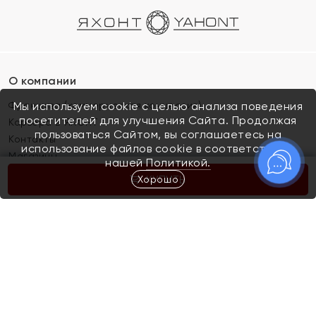
О компании
Франшиза (коммерческая концессия)
Мы используем cookie с целью анализа поведения
посетителей для улучшения Сайта. Продолжая
Карьера в ЯХОНТ
пользоваться Сайтом, вы соглашаетесь на
Контакты
использование файлов cookie в соответствии с
Магазины
нашей
Политикой.
Хорошо
КУПИТЬ
Покупателям
Как определить размер украшения
Киров
Акции
Магазины
Скупка и обмен золота
Отзывы
Электронный подарочный сертификат
Помолвка и свадьба
Правила пользования Электронным
Каталог
подарочным сертификатом «Яхонт»