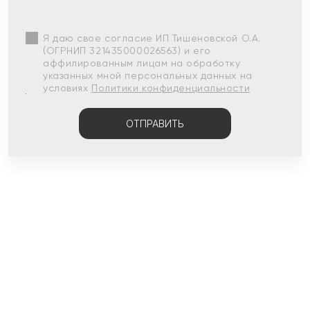
Я даю свое согласие ИП Тишеновской О.А.
(ОГРНИП 321435000026563) и его
аффилированным лицам на обработку
указанных мной персональных данных на
условиях
Политики конфиденциальности
ОТПРАВИТЬ