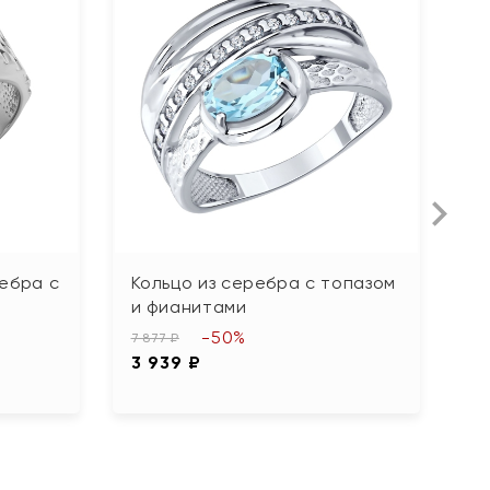
ебра с
Кольцо из серебра с топазом
К
и фианитами
о
-50%
7 877 ₽
5 
3 939 ₽
2