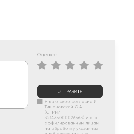
Оценка:
ОТПРАВИТЬ
Я даю свое согласие ИП
Тишеновской О.А.
(ОГРНИП
321435000026563) и его
аффилированным лицам
на обработку указанных
мной персональных