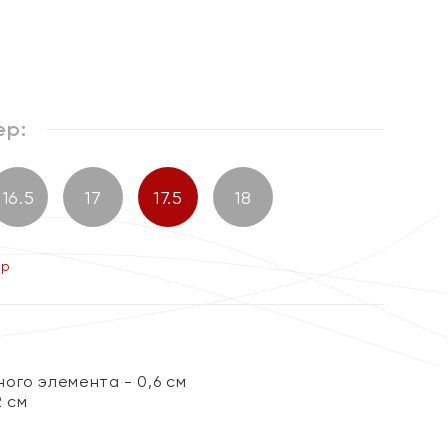
ер:
16.5
17
17.5
18
ер
ого элемента - 0,6 см
2 см