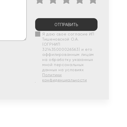
ОТПРАВИТЬ
Я даю свое согласие ИП
Тишеновской О.А.
(ОГРНИП
321435000026563) и его
аффилированным лицам
на обработку указанных
мной персональных
данных на условиях
Политики
конфиденциальности