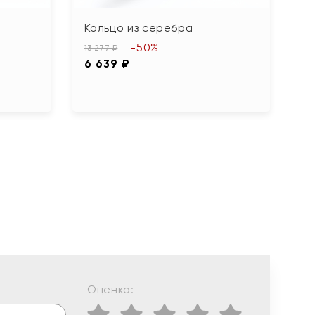
Кольцо из серебра
К
ц
-50%
13 277 ₽
6 639 ₽
4 1
2
Оценка: