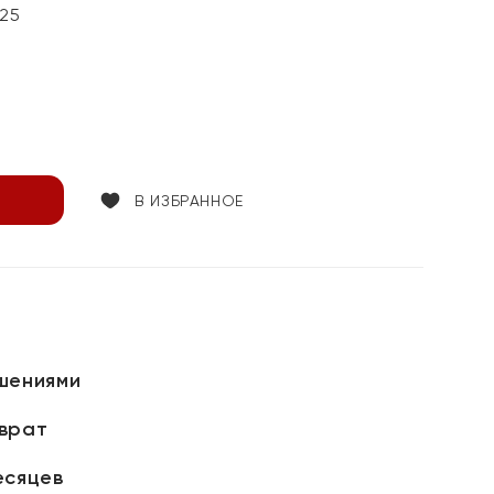
25
В ИЗБРАННОЕ
шениями
зврат
есяцев