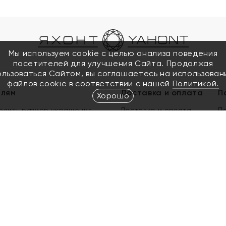
Мы используем cookie с целью анализа поведения
посетителей для улучшения Сайта. Продолжая
ользоваться Сайтом, вы соглашаетесь на использован
файлов cookie в соответствии с нашей
Политикой.
елям
Доставка и оплата
П
Хорошо
елить размер украшения
Доставка и оплата
П
п
обмен золота
ый подарочный сертификат
ользования Электронным
м сертификатом «Яхонт»