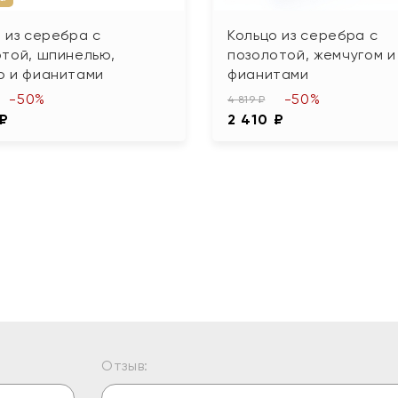
 из серебра с
Кольцо из серебра с
той, шпинелью,
позолотой, жемчугом и
ю и фианитами
фианитами
-50%
-50%
4 819 ₽
 ₽
2 410 ₽
Отзыв: