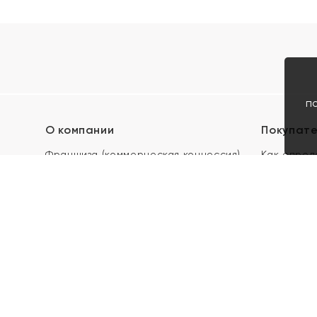
п
О компании
Покупат
Франшиза (коммерческая концессия)
Как опред
Карьера в ЯХОНТ
Акции
Контакты
Скупка и 
Магазины
Отзывы
Электронн
Правила п
подарочны