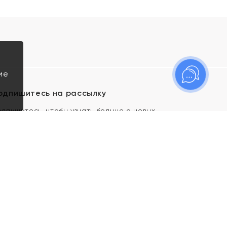
ие
одпишитесь на рассылку
одпишитесь, чтобы узнать больше о новых
оступлениях, новостях и спецпредложениях Яхонт!
Я даю свое согласие ИП Тишеновской О.А.