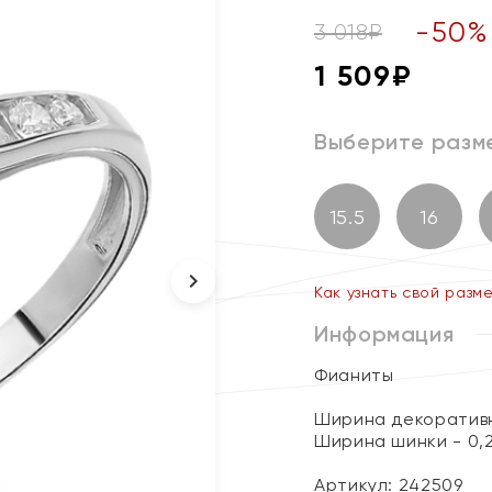
-
50
%
3 018
₽
1 509
₽
Выберите разм
15.5
16
Как узнать свой разм
Информация
Фианиты
Ширина декоративн
Ширина шинки - 0,
Артикул: 242509