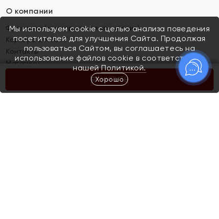
О компании
Франшиза (коммерческая концессия)
Мы используем cookie с целью анализа поведения
посетителей для улучшения Сайта. Продолжая
Карьера в ЯХОНТ
пользоваться Сайтом, вы соглашаетесь на
Контакты
использование файлов cookie в соответствии с
Магазины
нашей
Политикой.
Хорошо
КУПИТЬ
Покупателям
Как определить размер украшения
Киров
Акции
Магазины
Скупка и обмен золота
Отзывы
Электронный подарочный сертификат
Помолвка и свадьба
Правила пользования Электронным
Каталог
подарочным сертификатом «Яхонт»
Новинки
Доставка и оплата
Акции
Скупка и обмен золота
Доставка и оплата