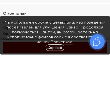
О компании
Франшиза (коммерческая концессия)
Мы используем cookie с целью анализа поведения
посетителей для улучшения Сайта. Продолжая
Карьера в ЯХОНТ
пользоваться Сайтом, вы соглашаетесь на
Контакты
использование файлов cookie в соответствии с
Магазины
нашей
Политикой.
Хорошо
КУПИТЬ
Покупателям
Как определить размер украшения
Киров
Акции
Магазины
Скупка и обмен золота
Отзывы
Электронный подарочный сертификат
Помолвка и свадьба
Правила пользования Электронным
Каталог
подарочным сертификатом «Яхонт»
Новинки
Доставка и оплата
Акции