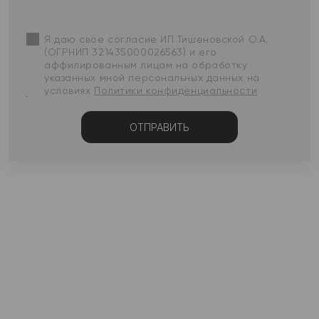
Я даю свое согласие ИП Тишеновской О.А.
(ОГРНИП 321435000026563) и его
аффилированным лицам на обработку
указанных мной персональных данных на
условиях
Политики конфиденциальности
ОТПРАВИТЬ