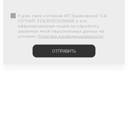
Я даю свое согласие ИП Тишеновской О.А.
(ОГРНИП 321435000026563) и его
аффилированным лицам на обработку
указанных мной персональных данных на
условиях
Политики конфиденциальности
ОТПРАВИТЬ