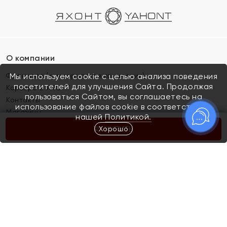
О компании
Франшиза (коммерческая концессия)
Мы используем cookie с целью анализа поведения
посетителей для улучшения Сайта. Продолжая
Карьера в ЯХОНТ
пользоваться Сайтом, вы соглашаетесь на
Контакты
использование файлов cookie в соответствии с
Магазины
нашей
Политикой.
Хорошо
КУПИТЬ
Покупателям
Как определить размер украшения
Киров
Акции
Магазины
Скупка и обмен золота
Отзывы
Электронный подарочный сертификат
Помолвка и свадьба
Правила пользования Электронным
Каталог
подарочным сертификатом «Яхонт»