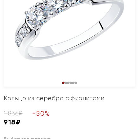
Кольцо из серебра с фианитами
-
50
%
1 836
₽
918
₽
Выберите размер: